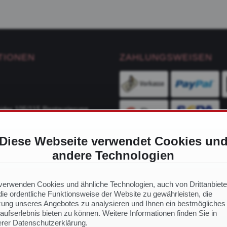
TIONEN
ZAHLUNGSWEISEN
ider 105/115 Restaurierung
Diese Webseite verwendet Cookies un
ge
andere Technologien
VERSANDDIENSTLEIS
ch Modell
 Ersatzteile
verwenden Cookies und ähnliche Technologien, auch von Drittanbiete
ie ordentliche Funktionsweise der Website zu gewährleisten, die
ung unseres Angebotes zu analysieren und Ihnen ein bestmögliches
aufserlebnis bieten zu können. Weitere Informationen finden Sie in
NS
rer Datenschutzerklärung.