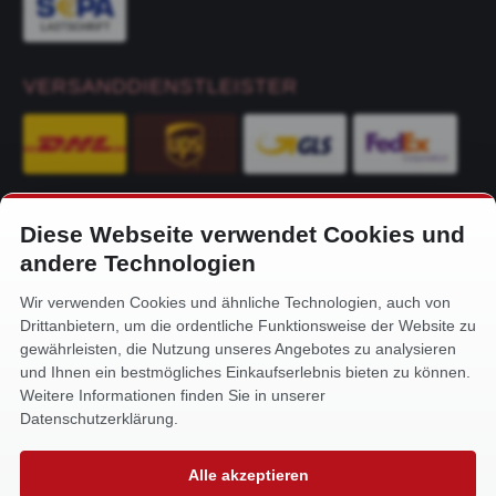
VERSANDDIENSTLEISTER
Diese Webseite verwendet Cookies und
KONTAKT
andere Technologien
Alfa-Service Hurtienne GmbH
Wir verwenden Cookies und ähnliche Technologien, auch von
Siemensstr. 32
Drittanbietern, um die ordentliche Funktionsweise der Website zu
59199 Bönen
gewährleisten, die Nutzung unseres Angebotes zu analysieren
und Ihnen ein bestmögliches Einkaufserlebnis bieten zu können.
+49 (0) 2383 93640
Weitere Informationen finden Sie in unserer
info@alfa-service.com
Datenschutzerklärung.
Whatsapp (no voice calls):
Alle akzeptieren
+49 (0) 1575 3654571