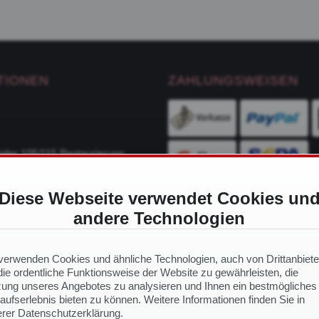
TIONEN
ZAHLUNGSWEISEN
ider 105/115 Restaurierung
Diese Webseite verwendet Cookies un
ge
andere Technologien
VERSANDDIENSTLEIS
ch Modell
 Ersatzteile
verwenden Cookies und ähnliche Technologien, auch von Drittanbiete
ie ordentliche Funktionsweise der Website zu gewährleisten, die
ung unseres Angebotes zu analysieren und Ihnen ein bestmögliches
aufserlebnis bieten zu können. Weitere Informationen finden Sie in
NS
rer Datenschutzerklärung.