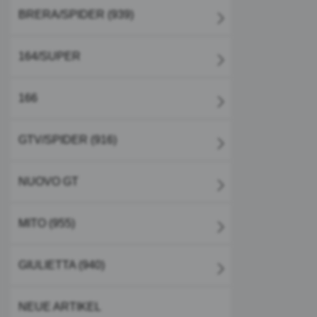
BRERA/SPIDER (939)
164/SUPER
166
GTV/SPIDER (916)
NUOVO GT
MITO (955)
GIULIETTA (940)
NEUE ARTIKEL