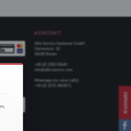
KONTAKT
Alfa-Service Hurtienne GmbH
Siemensstr. 32
59199 Bönen
+49 (0) 2383 93640
info@alfa-service.com
d
Whatsapp (no voice calls):
+49 (0) 1575 3654571
TER
Kontakt
rn,