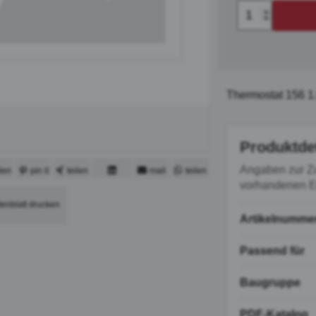
Thermostat 156 1
Produktde
Angaben zur Z
ilen
pin it
teilen
mail
teilen
vorhandenen Er
mitteilen
tenblatt drucken
Artikelnumme
Passend für
Baugruppe
PDF-Katalog