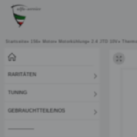
Startseite
»
156
»
Motor
»
Motorkühlung
»
2.4 JTD 10V
»
Thermo
RARITÄTEN
TUNING
GEBRAUCHTTEILE/NOS
-----------------