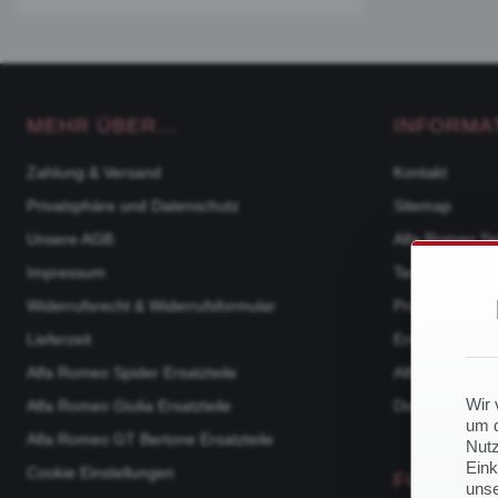
MEHR ÜBER...
INFORMA
Zahlung & Versand
Kontakt
Privatsphäre und Datenschutz
Sitemap
Unsere AGB
Alfa Romeo Sp
Impressum
Team
Widerrufsrecht & Widerrufsformular
Produktkatalo
Lieferzeit
Ersatzteile na
Alfa Romeo Spider Ersatzteile
Alfa Romeo 105
Wir 
Alfa Romeo Giulia Ersatzteile
Downloads
um d
Alfa Romeo GT Bertone Ersatzteile
Nutz
Eink
Cookie Einstellungen
FOLGE U
unse