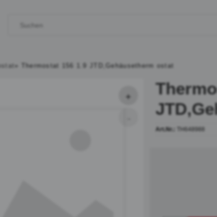
stat
»
Thermostat 156 1.9 JTD,Gehäusetherm ostat
Thermos
JTD,Ge
Art.Nr.:
TH648988