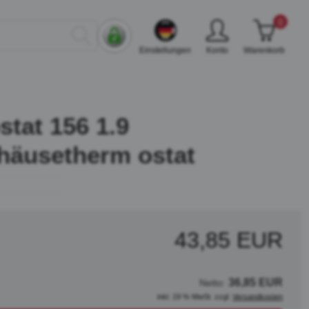
0
Einstellungen
Konto
Warenkorb
tat 156 1.9
häusetherm ostat
43,85 EUR
36,85 EUR
Netto:
inkl. 19 % MwSt. zzgl.
Versandkosten