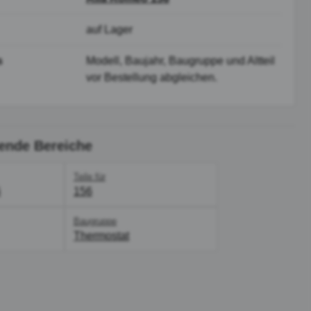
auf Lager
s
Modell, Baujahr, Baugruppe und Altteil
vor Bestellung abgleichen.
ende Bereiche
Teile für
6
156
Baugruppe
Thermostat