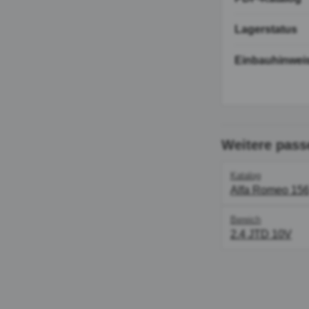
Lagerstatus
Einbauhinwei
Weitere pass
Katalog
Alfa Romeo 15
Bereich
2.4 JTD 10V