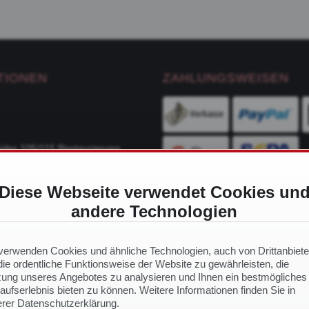
TIONEN
ZAHLUNGSWEISEN
ider 105/115 Restaurierung
Diese Webseite verwendet Cookies un
ge
andere Technologien
VERSANDDIENSTLEIS
ch Modell
 Ersatzteile
verwenden Cookies und ähnliche Technologien, auch von Drittanbiete
ie ordentliche Funktionsweise der Website zu gewährleisten, die
ung unseres Angebotes zu analysieren und Ihnen ein bestmögliches
aufserlebnis bieten zu können. Weitere Informationen finden Sie in
NS
rer Datenschutzerklärung.