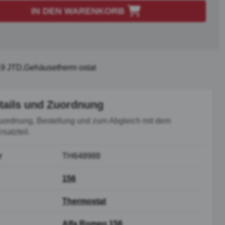
IN DEN WARENKORB
.9 JTD,Gehäusetherm ostat
tails und Zuordnung
uordnung, Bestellung und zum Abgleich mit dem
satzteil.
r
TH648988
156
Thermostat
Alfa Romeo 156