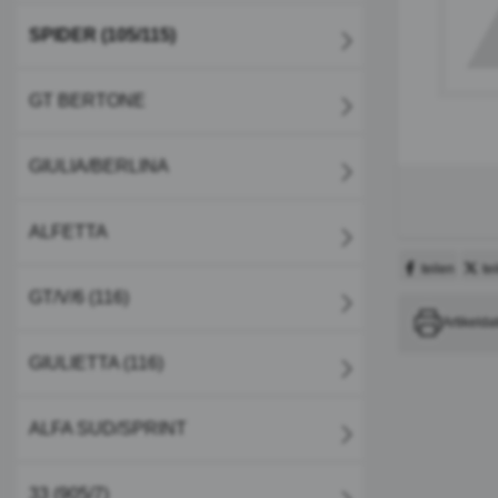
SPIDER (105/115)
GT BERTONE
GIULIA/BERLINA
ALFETTA
teilen
te
GT/V/6 (116)
Artikelda
GIULIETTA (116)
ALFA SUD/SPRINT
33 (905/7)