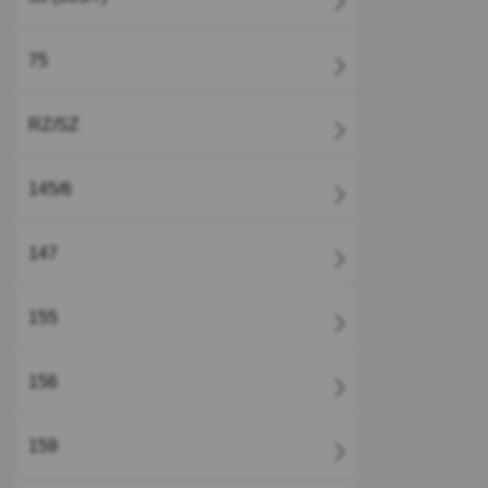
75
RZ/SZ
145/6
147
155
156
159