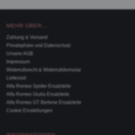
MEHR ÜBER...
Zahlung & Versand
Privatsphäre und Datenschutz
Unsere AGB
Impressum
Widerrufsrecht & Widerrufsformular
Lieferzeit
Alfa Romeo Spider Ersatzteile
Alfa Romeo Giulia Ersatzteile
Alfa Romeo GT Bertone Ersatzteile
Cookie Einstellungen
INFORMATIONEN