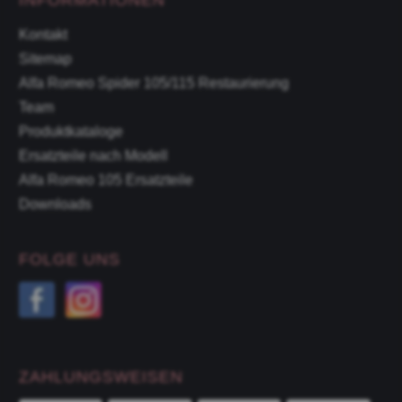
Kontakt
Sitemap
Alfa Romeo Spider 105/115 Restaurierung
Team
Produktkataloge
Ersatzteile nach Modell
Alfa Romeo 105 Ersatzteile
Downloads
FOLGE UNS
ZAHLUNGSWEISEN