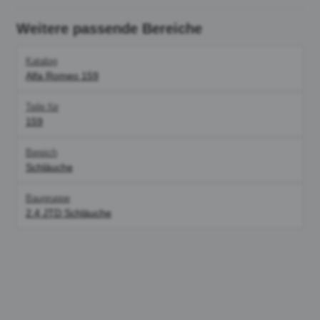
Weitere passende Bereiche
Katalog
Alfa Romeo 159
Teile für
159
Bereich
Schläuche
Baugruppe
2.4 JTD Schläuche