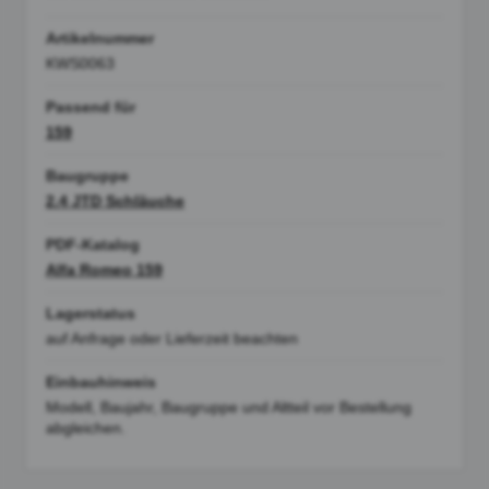
Artikelnummer
KWS0063
Passend für
159
Baugruppe
2.4 JTD Schläuche
PDF-Katalog
Alfa Romeo 159
Lagerstatus
auf Anfrage oder Lieferzeit beachten
Einbauhinweis
Modell, Baujahr, Baugruppe und Altteil vor Bestellung
abgleichen.