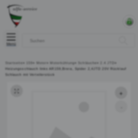
Menü
Startseite
»
159
»
Motor
»
Motorkühlung
»
Schläuche
»
2.4 JTD
»
Heizungsschlauch links AR159,Brera, Spider 2,4JTD 20V Rücklauf
Schlauch mit Verteilerstück