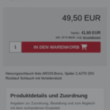
49,50 EUR
41,60 EUR
Netto:
inkl. 19 % MwSt. zzgl.
Versandkosten
IN DEN WARENKORB
Heizungsschlauch links AR159,Brera, Spider 2,4JTD 20V
Rücklauf Schlauch mit Verteilerstück
Produktdetails und Zuordnung
Angaben zur Zuordnung, Bestellung und zum Abgleich
mit dem vorhandenen Ersatzteil.