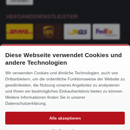
VERSANDDIENSTLEISTER
Diese Webseite verwendet Cookies und
KONTAKT
andere Technologien
Alfa-Service Hurtienne GmbH
Wir verwenden Cookies und ähnliche Technologien, auch von
Siemensstr. 32
Drittanbietern, um die ordentliche Funktionsweise der Website zu
59199 Bönen
gewährleisten, die Nutzung unseres Angebotes zu analysieren
und Ihnen ein bestmögliches Einkaufserlebnis bieten zu können.
+49 (0) 2383 93640
Weitere Informationen finden Sie in unserer
info@alfa-service.com
Datenschutzerklärung.
Whatsapp (no voice calls):
Alle akzeptieren
+49 (0) 1575 3654571