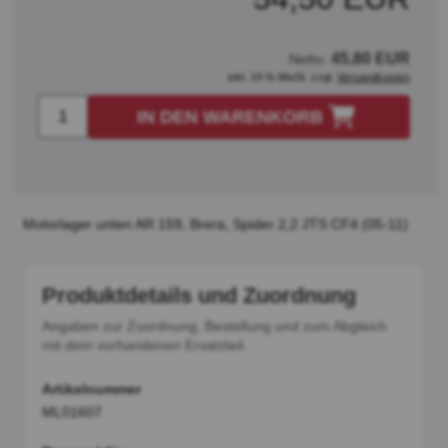
45,80 EUR
Netto:
inkl. 19 % MwSt. zzgl.
Versandkosten
IN DEN WARENKORB
Motorlager unten AR 159, Brera, Spider 2,2 JTS CF4 (05-11)
Produktdetails und Zuordnung
Angaben zur Zuordnung, Bestellung und zum Abgleich
mit dem vorhandenen Ersatzteil.
Artikelnummer
ML01607