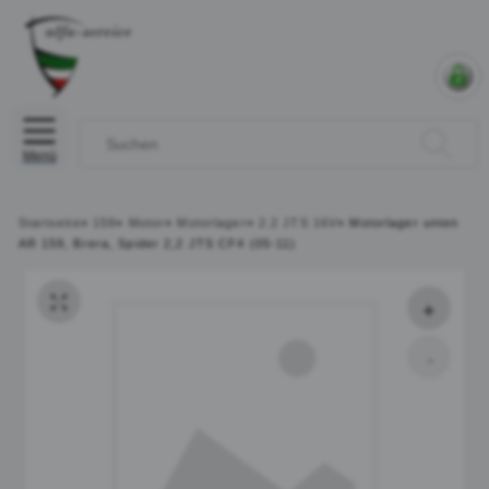
Menü
Startseite
»
159
»
Motor
»
Motorlager
»
2.2 JTS 16V
»
Motorlager unten
AR 159, Brera, Spider 2,2 JTS CF4 (05-11)