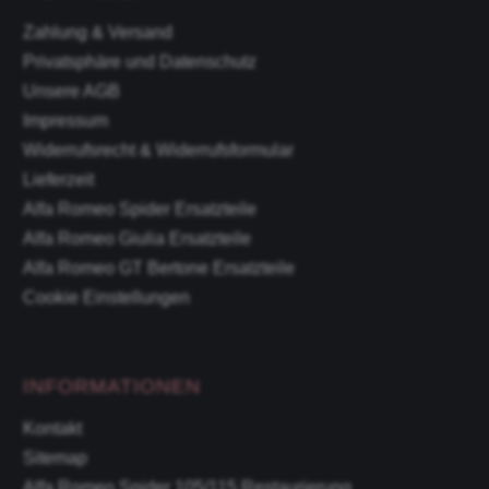
Zahlung & Versand
Privatsphäre und Datenschutz
Unsere AGB
Impressum
Widerrufsrecht & Widerrufsformular
Lieferzeit
Alfa Romeo Spider Ersatzteile
Alfa Romeo Giulia Ersatzteile
Alfa Romeo GT Bertone Ersatzteile
Cookie Einstellungen
INFORMATIONEN
Kontakt
Sitemap
Alfa Romeo Spider 105/115 Restaurierung