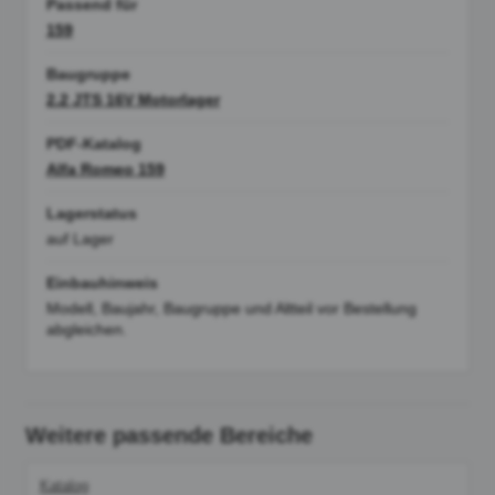
Passend für
159
Baugruppe
2.2 JTS 16V Motorlager
PDF-Katalog
Alfa Romeo 159
Lagerstatus
auf Lager
Einbauhinweis
Modell, Baujahr, Baugruppe und Altteil vor Bestellung
abgleichen.
Weitere passende Bereiche
Katalog