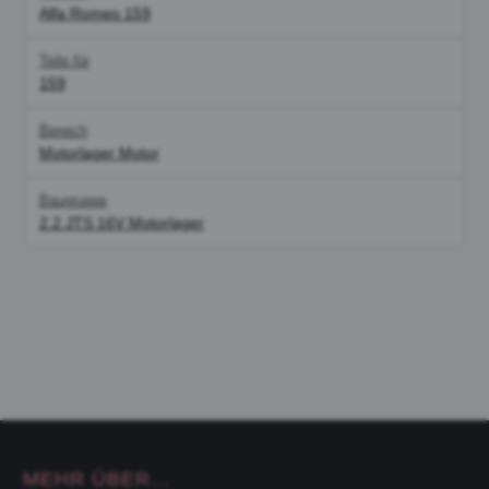
Alfa Romeo 159
Teile für
159
Bereich
Motorlager Motor
Baugruppe
2.2 JTS 16V Motorlager
MEHR ÜBER...