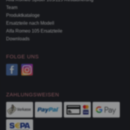
Team
Produktkataloge
Ersatzteile nach Modell
Alfa Romeo 105 Ersatzteile
Downloads
FOLGE UNS
ZAHLUNGSWEISEN