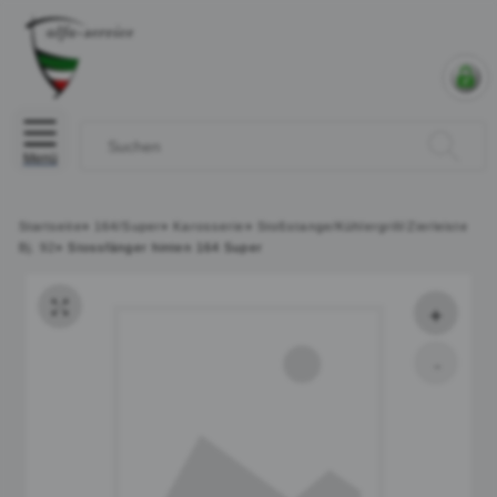
Menü
Startseite
»
164/Super
»
Karosserie
»
Stoßstange/Kühlergrill/Zierleiste
Bj. 92
»
Stossfänger hinten 164 Super