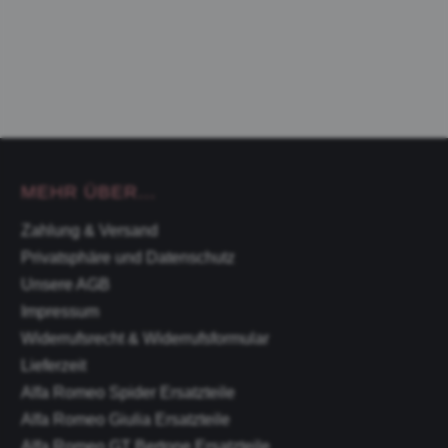
MEHR ÜBER...
Zahlung & Versand
Privatsphäre und Datenschutz
Unsere AGB
Impressum
Widerrufsrecht & Widerrufsformular
Lieferzeit
Alfa Romeo Spider Ersatzteile
Alfa Romeo Giulia Ersatzteile
Alfa Romeo GT Bertone Ersatzteile