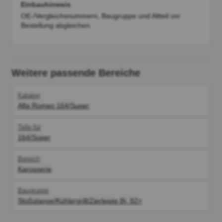
Einbauhinweis
OE-/Vergleichsnummern, Baugruppe und Altteil vor
Bestellung abgleichen.
Weitere passende Bereiche
Katalog
Alfa Romeo 164/Super
Teile für
164/Super
Bereich
Karosserie
Baugruppe
Stoßstange/Kühlergrill/Zierleiste Bj. 92>