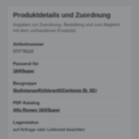
Produktdetails und Zuordnung
Angaben zur Zuordnung, Bestellung und zum Abgleich
mit dem vorhandenen Ersatzteil.
Artikelnummer
STF78110
Passend für
164/Super
Baugruppe
Stoßstange/Kühlergrill/Zierleiste Bj. 92>
PDF-Katalog
Alfa Romeo 164/Super
Lagerstatus
auf Anfrage oder Lieferzeit beachten