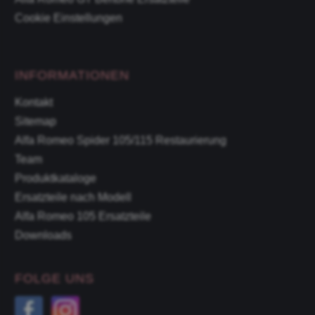
Cookie Einstellungen
INFORMATIONEN
Kontakt
Sitemap
Alfa Romeo Spider 105/115 Restaurierung
Team
Produktkataloge
Ersatzteile nach Modell
Alfa Romeo 105 Ersatzteile
Downloads
FOLGE UNS