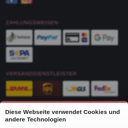
ZAHLUNGSWEISEN
VERSANDDIENSTLEISTER
Diese Webseite verwendet Cookies und
KONTAKT
andere Technologien
Alfa-Service Hurtienne GmbH