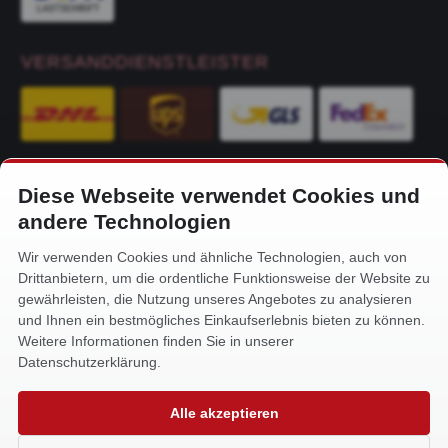
VERSANDDIENSTLEISTER
Diese Webseite verwendet Cookies und
KONTAKT
andere Technologien
Alfa-Service Hurtienne GmbH
Wir verwenden Cookies und ähnliche Technologien, auch von
Siemensstr. 32
Drittanbietern, um die ordentliche Funktionsweise der Website zu
59199 Bönen
gewährleisten, die Nutzung unseres Angebotes zu analysieren
und Ihnen ein bestmögliches Einkaufserlebnis bieten zu können.
+49 (0) 2383 93640
Weitere Informationen finden Sie in unserer
info@alfa-service.com
Datenschutzerklärung.
Whatsapp (no voice calls):
Alle akzeptieren
+49 (0) 1575 3654571