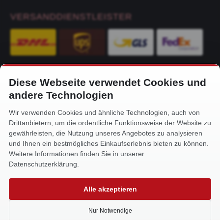
VERSANDDIENSTLEISTER
Diese Webseite verwendet Cookies und
KONTAKT
andere Technologien
Alfa-Service Hurtienne GmbH
Wir verwenden Cookies und ähnliche Technologien, auch von
Siemensstr. 32
Drittanbietern, um die ordentliche Funktionsweise der Website zu
59199 Bönen
gewährleisten, die Nutzung unseres Angebotes zu analysieren
und Ihnen ein bestmögliches Einkaufserlebnis bieten zu können.
+49 (0) 2383 93640
Weitere Informationen finden Sie in unserer
info@alfa-service.com
Datenschutzerklärung.
Whatsapp (no voice calls):
Alle akzeptieren
+49 (0) 1575 3654571
Nur Notwendige