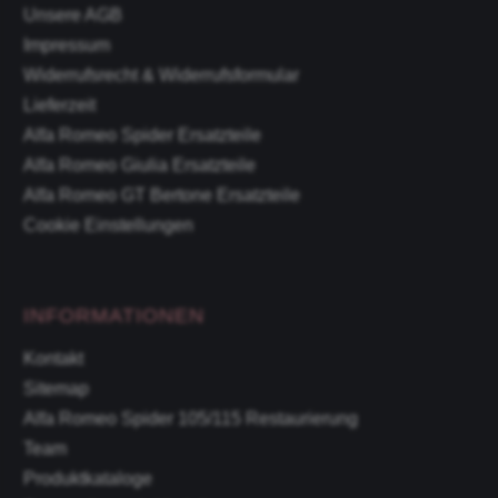
Unsere AGB
Impressum
Widerrufsrecht & Widerrufsformular
Lieferzeit
Alfa Romeo Spider Ersatzteile
Alfa Romeo Giulia Ersatzteile
Alfa Romeo GT Bertone Ersatzteile
Cookie Einstellungen
INFORMATIONEN
Kontakt
Sitemap
Alfa Romeo Spider 105/115 Restaurierung
Team
Produktkataloge