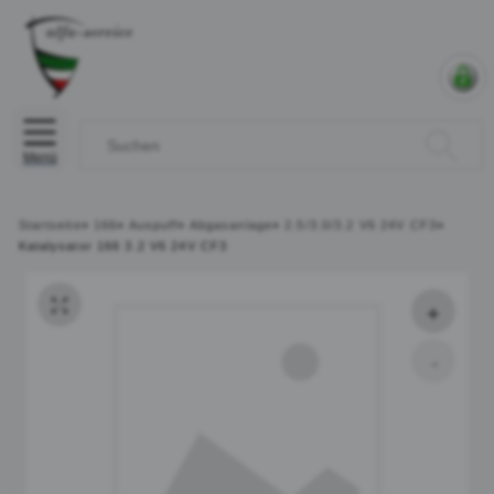
Menü
Startseite
»
166
»
Auspuff
»
Abgasanlage
»
2.5/3.0/3.2 V6 24V CF3
»
Katalysator 166 3.2 V6 24V CF3