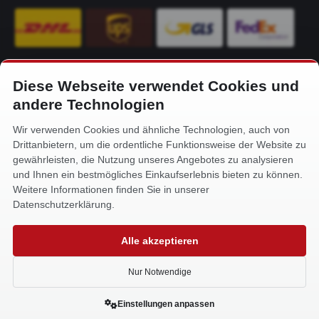
Diese Webseite verwendet Cookies und
KONTAKT
andere Technologien
Alfa-Service Hurtienne GmbH
Wir verwenden Cookies und ähnliche Technologien, auch von
Siemensstr. 32
Drittanbietern, um die ordentliche Funktionsweise der Website zu
59199 Bönen
gewährleisten, die Nutzung unseres Angebotes zu analysieren
und Ihnen ein bestmögliches Einkaufserlebnis bieten zu können.
+49 (0) 2383 93640
Weitere Informationen finden Sie in unserer
info@alfa-service.com
Datenschutzerklärung.
Whatsapp (no voice calls):
Alle akzeptieren
+49 (0) 1575 3654571
Nur Notwendige
Einstellungen anpassen