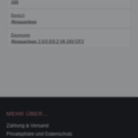
166
Bereich
Abgasanlage
Baugruppe
Abgasanlage 2.5/3.0/3.2 V6 24V CF3
MEHR ÜBER...
Zahlung & Versand
Privatsphäre und Datenschutz