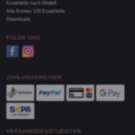
Ersatzteile nach Modell
Alfa Romeo 105 Ersatzteile
Downloads
FOLGE UNS
ZAHLUNGSWEISEN
VERSANDDIENSTLEISTER