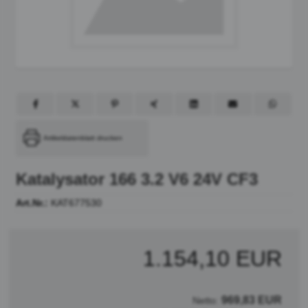
Artikeldatenblatt drucken
Katalysator 166 3.2 V6 24V CF3
Art.Nr.:
KAT677530
1.154,10 EUR
969,83 EUR
Netto: