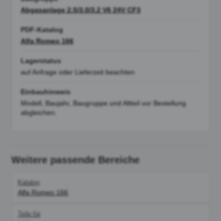
Abgasanlage 2.5/3.0/3.2 V6 24V CF3
PDF-Katalog
Alfa Romeo 166
Lagerstatus
auf Anfrage oder Lieferzeit beachten
Einbauhinweis
Modell, Baujahr, Baugruppe und Altteil vor Bestellung
abgleichen.
Weitere passende Bereiche
Katalog
Alfa Romeo 166
Teile für