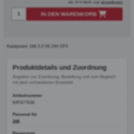
inkl. 19 % MwSt. zzgl.
Versandkosten
IN DEN WARENKORB
Katalysator 166 3.2 V6 24V CF3
Produktdetails und Zuordnung
Angaben zur Zuordnung, Bestellung und zum Abgleich
mit dem vorhandenen Ersatzteil.
Artikelnummer
KAT677530
Passend für
166
Baugruppe