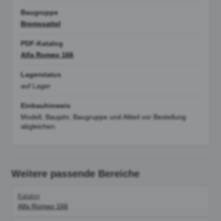
Baugruppe
Bremssattel
PDF-Katalog
Alfa Romeo 166
Lagerstatus
auf Lager
Einbauhinweis
Modell, Baujahr, Baugruppe und Altteil vor Bestellung
abgleichen.
Weitere passende Bereiche
Katalog
Alfa Romeo 166