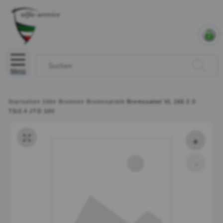
Menü
Startseite
»
166
»
Bremse
»
Bremssattel
»
Bremssattel VL 166 2.0
TS/2.4 JTD 10V