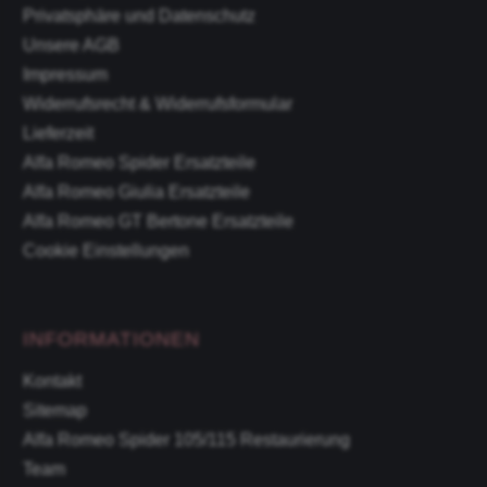
Privatsphäre und Datenschutz
Unsere AGB
Impressum
Widerrufsrecht & Widerrufsformular
Lieferzeit
Alfa Romeo Spider Ersatzteile
Alfa Romeo Giulia Ersatzteile
Alfa Romeo GT Bertone Ersatzteile
Cookie Einstellungen
INFORMATIONEN
Kontakt
Sitemap
Alfa Romeo Spider 105/115 Restaurierung
Team