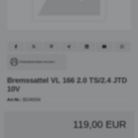
Artikeldatenblatt drucken
Bremssattel VL 166 2.0 TS/2.4 JTD
10V
Art.Nr.:
BZ48204
119,00 EUR