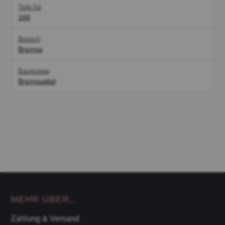
Teile für
166
Bereich
Bremse
Baugruppe
Bremssattel
MEHR ÜBER...
Zahlung & Versand