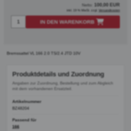
100,00 EUR
Netto:
inkl. 19 % MwSt. zzgl.
Versandkosten
IN DEN WARENKORB
Bremssattel VL 166 2.0 TS/2.4 JTD 10V
Produktdetails und Zuordnung
Angaben zur Zuordnung, Bestellung und zum Abgleich
mit dem vorhandenen Ersatzteil.
Artikelnummer
BZ48204
Passend für
166