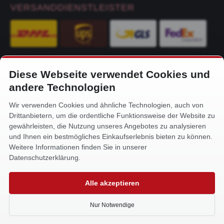
VERSANDDIENSTLEISTER
Diese Webseite verwendet Cookies und
KONTAKT
andere Technologien
Alfa-Service Hurtienne GmbH
Wir verwenden Cookies und ähnliche Technologien, auch von
Siemensstr. 32
Drittanbietern, um die ordentliche Funktionsweise der Website zu
59199 Bönen
gewährleisten, die Nutzung unseres Angebotes zu analysieren
und Ihnen ein bestmögliches Einkaufserlebnis bieten zu können.
+49 (0) 2383 93640
Weitere Informationen finden Sie in unserer
info@alfa-service.com
Datenschutzerklärung.
Whatsapp (no voice calls):
Alle akzeptieren
+49 (0) 1575 3654571
Nur Notwendige