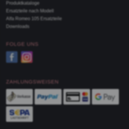
Produktkataloge
Ersatzteile nach Modell
Alfa Romeo 105 Ersatzteile
Downloads
FOLGE UNS
ZAHLUNGSWEISEN