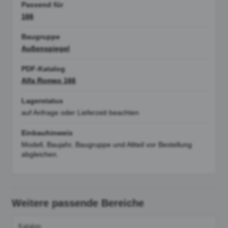
Passend für
166
Baugruppe
Außenspiegel
PDF-Katalog
Alfa Romeo 166
Lagerstatus
auf Anfrage oder Lieferzeit beachten
Einbauhinweis
Modell, Baujahr, Baugruppe und Altteil vor Bestellung
abgleichen.
Weitere passende Bereiche
Katalog