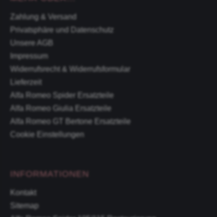
Zahlung & Versand
Privatsphäre und Datenschutz
Unsere AGB
Impressum
Widerrufsrecht & Widerrufsformular
Lieferzeit
Alfa Romeo Spider Ersatzteile
Alfa Romeo Giulia Ersatzteile
Alfa Romeo GT Bertone Ersatzteile
Cookie Einstellungen
INFORMATIONEN
Kontakt
Sitemap