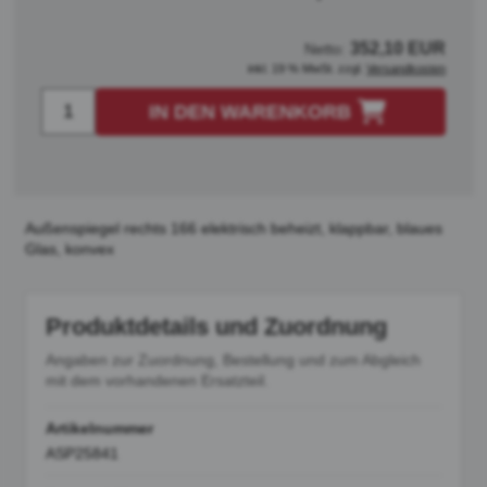
352,10 EUR
Netto:
inkl. 19 % MwSt. zzgl.
Versandkosten
IN DEN WARENKORB
Außenspiegel rechts 166 elektrisch beheizt, klappbar, blaues
Glas, konvex
Produktdetails und Zuordnung
Angaben zur Zuordnung, Bestellung und zum Abgleich
mit dem vorhandenen Ersatzteil.
Artikelnummer
ASP25841