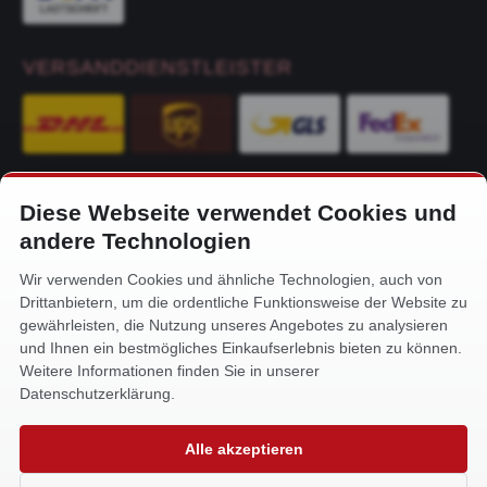
VERSANDDIENSTLEISTER
Diese Webseite verwendet Cookies und
KONTAKT
andere Technologien
Alfa-Service Hurtienne GmbH
Wir verwenden Cookies und ähnliche Technologien, auch von
Siemensstr. 32
Drittanbietern, um die ordentliche Funktionsweise der Website zu
59199 Bönen
gewährleisten, die Nutzung unseres Angebotes zu analysieren
und Ihnen ein bestmögliches Einkaufserlebnis bieten zu können.
+49 (0) 2383 93640
Weitere Informationen finden Sie in unserer
info@alfa-service.com
Datenschutzerklärung.
Whatsapp (no voice calls):
Alle akzeptieren
+49 (0) 1575 3654571