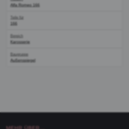
Alfa Romeo 166
Teile für
166
Bereich
Karosserie
Baugruppe
Außenspiegel
MEHR ÜBER...