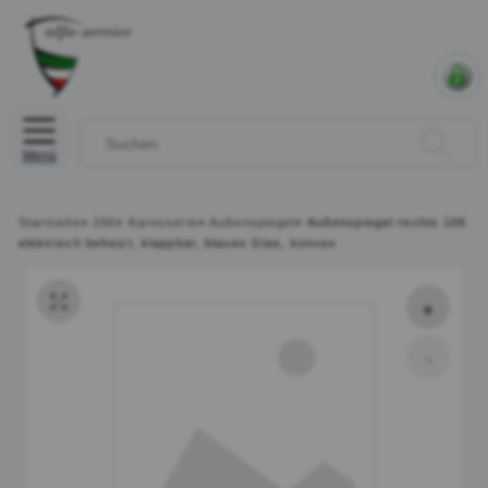
Menü
Startseite
»
166
»
Karosserie
»
Außenspiegel
»
Außenspiegel rechts 166
elektrisch beheizt, klappbar, blaues Glas, konvex