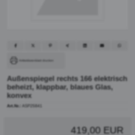
Artikeldatenblatt drucken
Außenspiegel rechts 166 elektrisch
beheizt, klappbar, blaues Glas,
konvex
Art.Nr.:
ASP25841
419,00 EUR