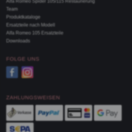
Alfa Romeo Spider 105/115 Restaurierung
Team
Produktkataloge
Ersatzteile nach Modell
Alfa Romeo 105 Ersatzteile
Downloads
FOLGE UNS
ZAHLUNGSWEISEN