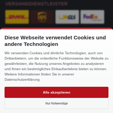
VERSANDDIENSTLEISTER
Diese Webseite verwendet Cookies und
KONTAKT
andere Technologien
Alfa-Service Hurtienne GmbH
Wir verwenden Cookies und ähnliche Technologien, auch von
Siemensstr. 32
Drittanbietern, um die ordentliche Funktionsweise der Website zu
59199 Bönen
gewährleisten, die Nutzung unseres Angebotes zu analysieren
und Ihnen ein bestmögliches Einkaufserlebnis bieten zu können.
+49 (0) 2383 93640
Weitere Informationen finden Sie in unserer
info@alfa-service.com
Datenschutzerklärung.
Whatsapp (no voice calls):
Alle akzeptieren
+49 (0) 1575 3654571
Nur Notwendige