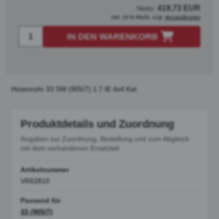
419,73 EUR
Netto:
inkl. 19 % MwSt. zzgl.
Versandkosten
IN DEN WARENKORB
Hosenrohr 33 SW (905/7) 1.7 IE 4x4 Kat.
Produktdetails und Zuordnung
Angaben zur Zuordnung, Bestellung und zum Abgleich
mit dem vorhandenen Ersatzteil.
Artikelnummer
VR62810
Passend für
33 (905/7)