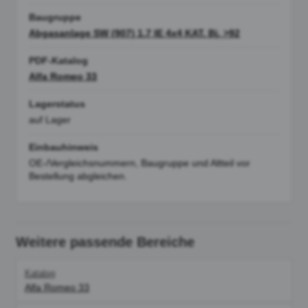
Baugruppe
Abgasanlage SW (907) 1.7 IE 4x4 KAT. Bj. >92
PDF-Katalog
Alfa Romeo 33
Lagerstatus
auf Lager
Einbauhinweis
OE-/Vergleichsnummern, Baugruppe und Altteil vor
Bestellung abgleichen.
Weitere passende Bereiche
Katalog
Alfa Romeo 33