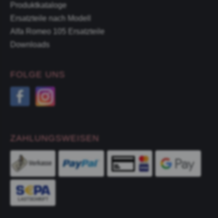
Produktkataloge
Ersatzteile nach Modell
Alfa Romeo 105 Ersatzteile
Downloads
FOLGE UNS
ZAHLUNGSWEISEN