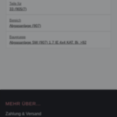
Teile für
33 (905/7)
Bereich
Abgasanlage (907)
Baugruppe
Abgasanlage SW (907) 1.7 IE 4x4 KAT. Bj. >92
MEHR ÜBER...
Zahlung & Versand