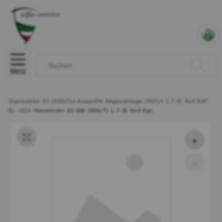
Menü
Startseite
»
33 (905/7)
»
Auspuff
»
Abgasanlage (907)
»
1.7 IE 4x4 KAT.
Bj. >92
»
Hosenrohr 33 SW (905/7) 1.7 IE 4x4 Kat.