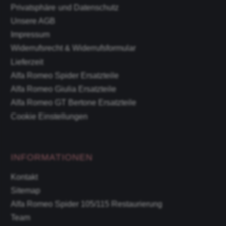
Privatsphäre und Datenschutz
Unsere AGB
Impressum
Widerrufsrecht & Widerrufsformular
Lieferzeit
Alfa Romeo Spider Ersatzteile
Alfa Romeo Giulia Ersatzteile
Alfa Romeo GT Bertone Ersatzteile
Cookie Einstellungen
INFORMATIONEN
Kontakt
Sitemap
Alfa Romeo Spider 105/115 Restaurierung
Team