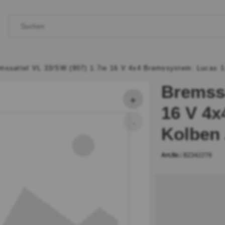
mssattel VL 33/SW (907) 1.7ie 16 V 4x4 Bremssystem: Lucas 1
Bremssa
16 V 4x
Kolben 
Art.Nr.:
BZ342278