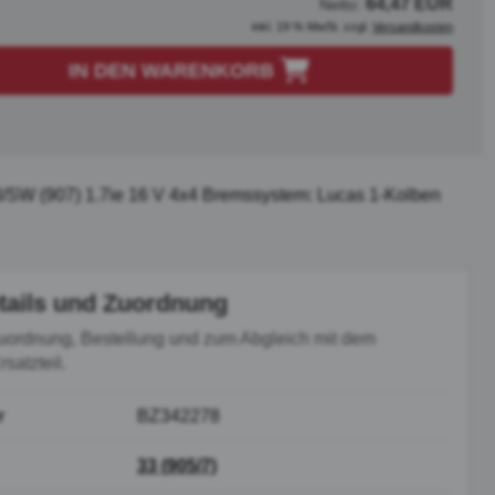
64,47 EUR
Netto:
inkl. 19 % MwSt. zzgl.
Versandkosten
IN DEN WARENKORB
3/SW (907) 1.7ie 16 V 4x4 Bremssystem: Lucas 1-Kolben
tails und Zuordnung
uordnung, Bestellung und zum Abgleich mit dem
satzteil.
r
BZ342278
33 (905/7)