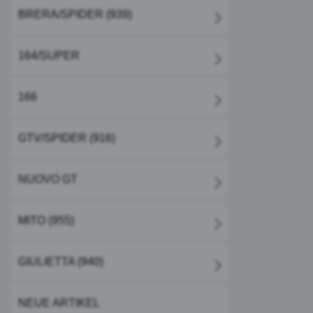
BRERA/SPIDER (939)
164/SUPER
166
GTV/SPIDER (916)
NUOVO GT
MITO (955)
GIULIETTA (940)
NEUE ARTIKEL