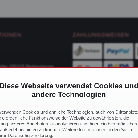
TIONEN
ZAHLUNGSWEISEN
ider 105/115 Restaurierung
Diese Webseite verwendet Cookies un
ge
andere Technologien
VERSANDDIENSTLEIS
ch Modell
 Ersatzteile
verwenden Cookies und ähnliche Technologien, auch von Drittanbiete
ie ordentliche Funktionsweise der Website zu gewährleisten, die
ung unseres Angebotes zu analysieren und Ihnen ein bestmögliches
aufserlebnis bieten zu können. Weitere Informationen finden Sie in
NS
rer Datenschutzerklärung.