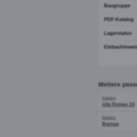
Baugruppe
PDF-Katalog
Lagerstatus
Einbauhinwei
Weitere pass
Katalog
Alfa Romeo 33
Bereich
Bremse