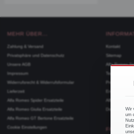
MEHR ÜBER...
INFORMA
Zahlung & Versand
Kontakt
Privatsphäre und Datenschutz
Sitemap
Unsere AGB
Alfa Romeo Sp
Impressum
Team
Widerrufsrecht & Widerrufsformular
Produktkatalo
Lieferzeit
Ersatzteile na
Alfa Romeo Spider Ersatzteile
Alfa Romeo 105
Wir 
Alfa Romeo Giulia Ersatzteile
Downloads
um d
Alfa Romeo GT Bertone Ersatzteile
Nutz
Eink
Cookie Einstellungen
FOLGE U
unse