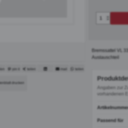
Bremssattel VL 3
Austauschteil
ilen
pin it
teilen
mail
teilen
mitteilen
Produktde
tenblatt drucken
Angaben zur Z
vorhandenen Er
Artikelnumme
Passend für