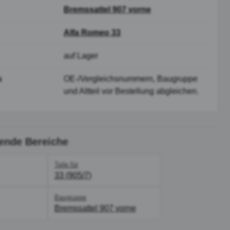
Bremssattel 907 vorne
Alfa Romeo 33
auf Lager
s
OE-/Vergleichsnummern, Baugruppe
und Altteil vor Bestellung abgleichen.
ende Bereiche
Teile für
33 (905/7)
Baugruppe
Bremssattel 907 vorne