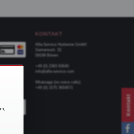
KONTAKT
Alfa-Service Hurtienne GmbH
Siemensstr. 32
59199 Bönen
+49 (0) 2383 93640
info@alfa-service.com
d
Whatsapp (no voice calls):
+49 (0) 1575 3654571
TER
Kontakt
rn,