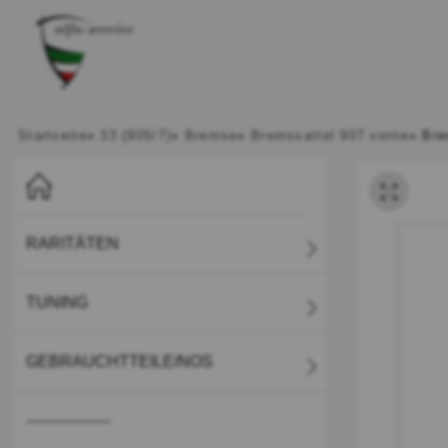
Startseite
»
33 (905/7)
»
Bremse
»
Bremssattel 907 vorne
»
Bre
RARITÄTEN
TUNING
GEBRAUCHTTEILE/NOS
-----------------