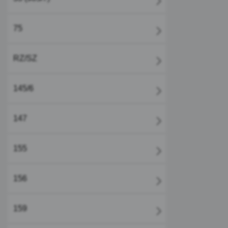
75
RZ/SZ
145/6
147
155
156
159