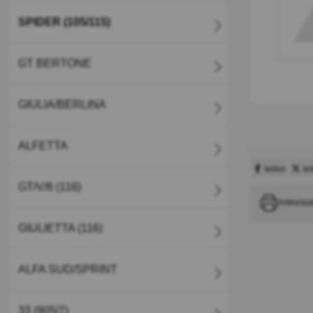
SPIDER (105/115)
GT BERTONE
GIULIA/BERLINA
ALFETTA
teilen
te
GT/V/6 (116)
Artikelda
GIULIETTA (116)
ALFA SUD/SPRINT
33 (905/7)