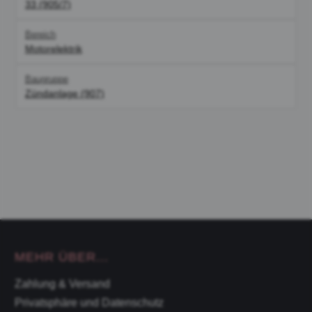
33 (905/7)
Bereich
Motorelektrik
Baugruppe
Zündanlage (907)
MEHR ÜBER...
Zahlung & Versand
Privatsphäre und Datenschutz