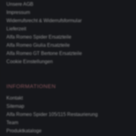
Unsere AGB
Impressum
Widerrufsrecht & Widerrufsformular
Lieferzeit
Alfa Romeo Spider Ersatzteile
Alfa Romeo Giulia Ersatzteile
Alfa Romeo GT Bertone Ersatzteile
Cookie Einstellungen
INFORMATIONEN
Kontakt
Sitemap
Alfa Romeo Spider 105/115 Restaurierung
Team
Produktkataloge