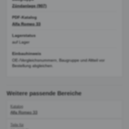
Zündanlage (907)
PDF-Katalog
Alfa Romeo 33
Lagerstatus
auf Lager
Einbauhinweis
OE-/Vergleichsnummern, Baugruppe und Altteil vor
Bestellung abgleichen.
Weitere passende Bereiche
Katalog
Alfa Romeo 33
Teile für