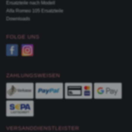
Ersatzteile nach Modell
Alfa Romeo 105 Ersatzteile
Downloads
FOLGE UNS
ZAHLUNGSWEISEN
VERSANDDIENSTLEISTER