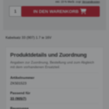
inkl. 19 % MwSt. zzgl.
Versandkosten
IN DEN WARENKORB
Kabelsatz 33 (907) 1.7 ie 16V
Produktdetails und Zuordnung
Angaben zur Zuordnung, Bestellung und zum Abgleich
mit dem vorhandenen Ersatzteil.
Artikelnummer
ZKS01523
Passend für
33 (905/7)
Baugruppe