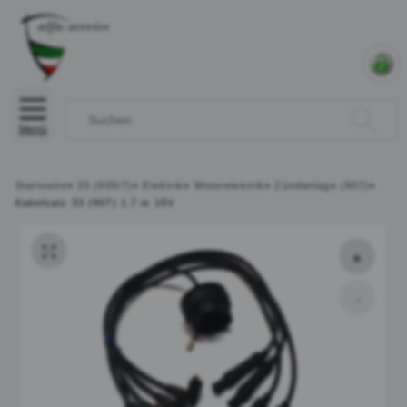
Menü
Startseite
»
33 (905/7)
»
Elektrik
»
Motorelektrik
»
Zündanlage (907)
»
Kabelsatz 33 (907) 1.7 ie 16V