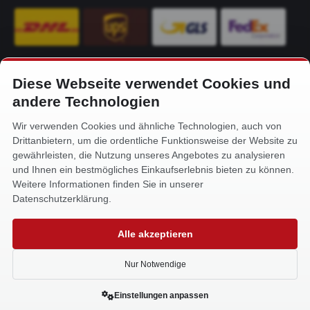
Diese Webseite verwendet Cookies und
KONTAKT
andere Technologien
Alfa-Service Hurtienne GmbH
Wir verwenden Cookies und ähnliche Technologien, auch von
Siemensstr. 32
Drittanbietern, um die ordentliche Funktionsweise der Website zu
59199 Bönen
gewährleisten, die Nutzung unseres Angebotes zu analysieren
und Ihnen ein bestmögliches Einkaufserlebnis bieten zu können.
+49 (0) 2383 93640
Weitere Informationen finden Sie in unserer
info@alfa-service.com
Datenschutzerklärung.
Whatsapp (no voice calls):
Alle akzeptieren
+49 (0) 1575 3654571
Nur Notwendige
Einstellungen anpassen