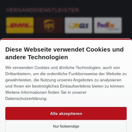
VERSANDDIENSTLEISTER
Diese Webseite verwendet Cookies und
KONTAKT
andere Technologien
Alfa-Service Hurtienne GmbH
Wir verwenden Cookies und ähnliche Technologien, auch von
Siemensstr. 32
Drittanbietern, um die ordentliche Funktionsweise der Website zu
59199 Bönen
gewährleisten, die Nutzung unseres Angebotes zu analysieren
und Ihnen ein bestmögliches Einkaufserlebnis bieten zu können.
+49 (0) 2383 93640
Weitere Informationen finden Sie in unserer
info@alfa-service.com
Datenschutzerklärung.
Whatsapp (no voice calls):
Alle akzeptieren
+49 (0) 1575 3654571
Nur Notwendige