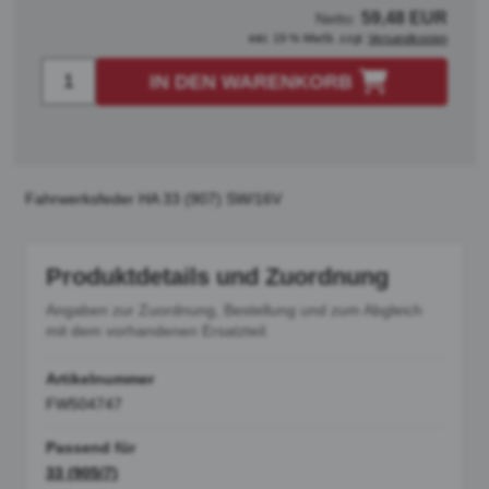
59,48 EUR
Netto:
inkl. 19 % MwSt. zzgl.
Versandkosten
IN DEN WARENKORB
Fahrwerksfeder HA 33 (907) SW/16V
Produktdetails und Zuordnung
Angaben zur Zuordnung, Bestellung und zum Abgleich
mit dem vorhandenen Ersatzteil.
Artikelnummer
FW504747
Passend für
33 (905/7)