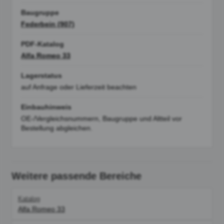
Baugruppe
Federbein (907)
PDF-Katalog
Alfa Romeo 33
Lagerstatus
auf Anfrage oder Lieferzeit beachten
Einbauhinweis
OE-/Vergleichsnummern, Baugruppe und Altteil vor
Bestellung abgleichen.
Weitere passende Bereiche
Katalog
Alfa Romeo 33