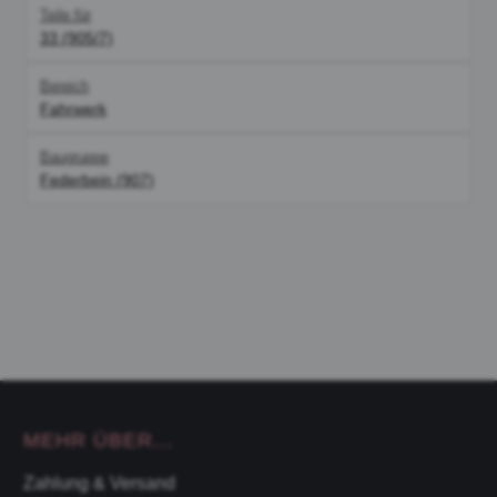
Teile für
33 (905/7)
Bereich
Fahrwerk
Baugruppe
Federbein (907)
MEHR ÜBER...
Zahlung & Versand