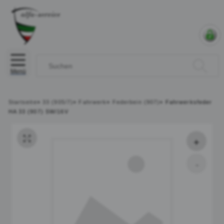
Menü
Startseite
»
33 (905/7)
»
Fahrwerk
»
Federbein (907)
»
Fahrwerksfeder
HA 33 (907) SW/16V