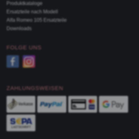
Produktkataloge
Ersatzteile nach Modell
Alfa Romeo 105 Ersatzteile
Downloads
FOLGE UNS
ZAHLUNGSWEISEN