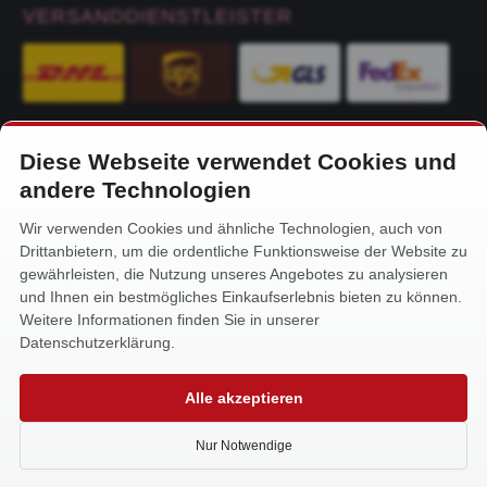
VERSANDDIENSTLEISTER
Diese Webseite verwendet Cookies und
KONTAKT
andere Technologien
Alfa-Service Hurtienne GmbH
Wir verwenden Cookies und ähnliche Technologien, auch von
Siemensstr. 32
Drittanbietern, um die ordentliche Funktionsweise der Website zu
59199 Bönen
gewährleisten, die Nutzung unseres Angebotes zu analysieren
und Ihnen ein bestmögliches Einkaufserlebnis bieten zu können.
+49 (0) 2383 93640
Weitere Informationen finden Sie in unserer
info@alfa-service.com
Datenschutzerklärung.
Whatsapp (no voice calls):
Alle akzeptieren
+49 (0) 1575 3654571
Nur Notwendige