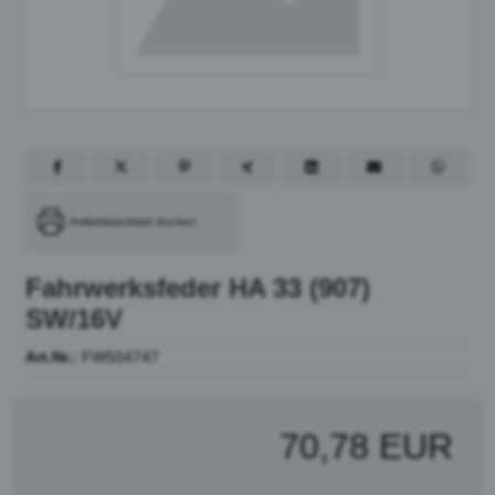
Artikeldatenblatt drucken
Fahrwerksfeder HA 33 (907)
SW/16V
Art.Nr.:
FW504747
70,78 EUR