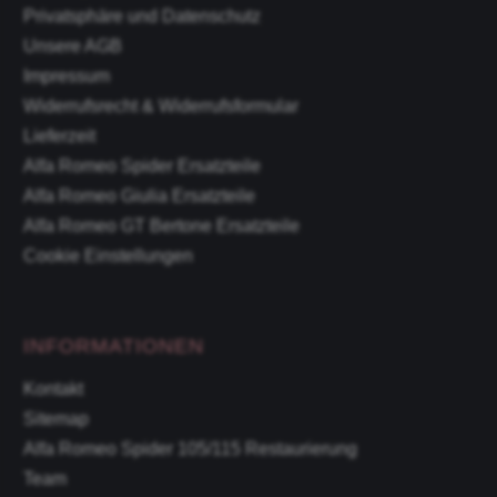
Privatsphäre und Datenschutz
Unsere AGB
Impressum
Widerrufsrecht & Widerrufsformular
Lieferzeit
Alfa Romeo Spider Ersatzteile
Alfa Romeo Giulia Ersatzteile
Alfa Romeo GT Bertone Ersatzteile
Cookie Einstellungen
INFORMATIONEN
Kontakt
Sitemap
Alfa Romeo Spider 105/115 Restaurierung
Team