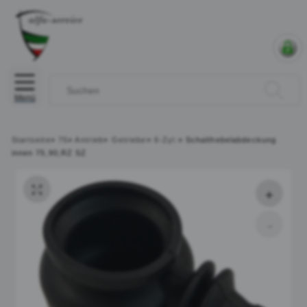
Menü
Startseite
»
75
»
Antrieb
»
Getriebe
»
6-Zyl.
»
Schalthebelabdeckung
innen 75,90,RZ SZ