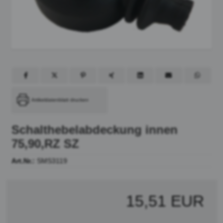
Artikeldatenblatt drucken
Schalthebelabdeckung innen
75,90,RZ SZ
Art.Nr.:
SMS3119
15,51 EUR