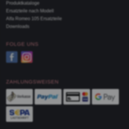
Produktkataloge
Ersatzteile nach Modell
Alfa Romeo 105 Ersatzteile
Downloads
FOLGE UNS
ZAHLUNGSWEISEN