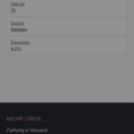
Teile für
75
Bereich
Getriebe
Baugruppe
6-Zyl.
MEHR ÜBER...
Zahlung & Versand