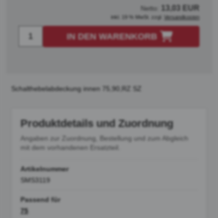
13,03 EUR
Netto:
inkl. 19 % MwSt. zzgl.
Versandkosten
IN DEN WARENKORB
Schalthebelabdeckung innen 75,90,RZ SZ
Produktdetails und Zuordnung
Angaben zur Zuordnung, Bestellung und zum Abgleich
mit dem vorhandenen Ersatzteil.
Artikelnummer
SMS3119
Passend für
75