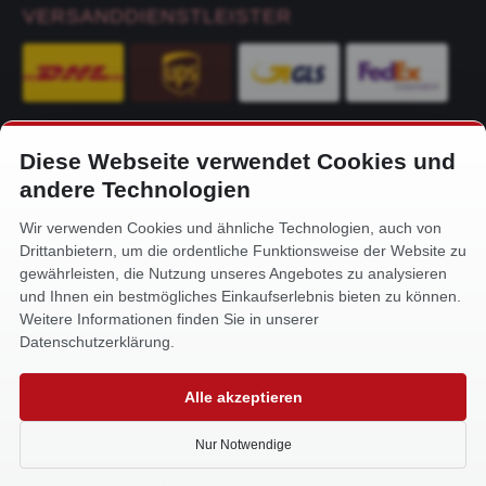
VERSANDDIENSTLEISTER
Diese Webseite verwendet Cookies und
KONTAKT
andere Technologien
Alfa-Service Hurtienne GmbH
Wir verwenden Cookies und ähnliche Technologien, auch von
Siemensstr. 32
Drittanbietern, um die ordentliche Funktionsweise der Website zu
59199 Bönen
gewährleisten, die Nutzung unseres Angebotes zu analysieren
und Ihnen ein bestmögliches Einkaufserlebnis bieten zu können.
+49 (0) 2383 93640
Weitere Informationen finden Sie in unserer
info@alfa-service.com
Datenschutzerklärung.
Whatsapp (no voice calls):
Alle akzeptieren
+49 (0) 1575 3654571
Nur Notwendige