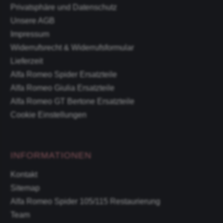
Privatsphäre und Datenschutz
Unsere AGB
Impressum
Widerrufsrecht & Widerrufsformular
Lieferzeit
Alfa Romeo Spider Ersatzteile
Alfa Romeo Giulia Ersatzteile
Alfa Romeo GT Bertone Ersatzteile
Cookie Einstellungen
INFORMATIONEN
Kontakt
Sitemap
Alfa Romeo Spider 105/115 Restaurierung
Team