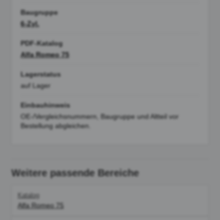
Baugruppe
6-Zyl.
PDF-Katalog
Alfa Romeo 75
Lagerstatus
auf Lager
Einbauhinweis
OE-/Vergleichsnummern, Baugruppe und Altteil vor
Bestellung abgleichen.
Weitere passende Bereiche
Katalog
Alfa Romeo 75