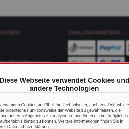
TIONEN
ZAHLUNGSWEISEN
ider 105/115 Restaurierung
Diese Webseite verwendet Cookies un
ge
andere Technologien
VERSANDDIENSTLEIS
ch Modell
 Ersatzteile
verwenden Cookies und ähnliche Technologien, auch von Drittanbiete
ie ordentliche Funktionsweise der Website zu gewährleisten, die
ung unseres Angebotes zu analysieren und Ihnen ein bestmögliches
aufserlebnis bieten zu können. Weitere Informationen finden Sie in
NS
rer Datenschutzerklärung.