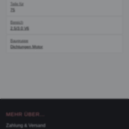
Teile für
75
Bereich
2.5/3.0 V6
Baugruppe
Dichtungen Motor
MEHR ÜBER...
Zahlung & Versand