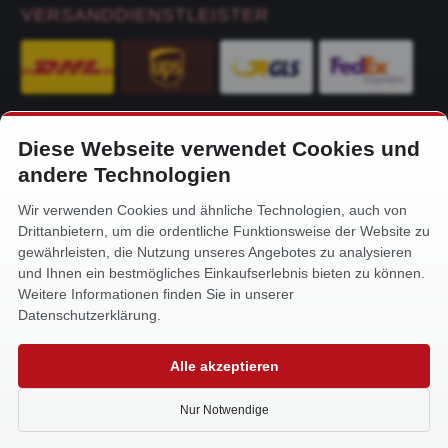
VERSANDDIENSTLEISTER
Diese Webseite verwendet Cookies und
KONTAKT
andere Technologien
Alfa-Service Hurtienne GmbH
Wir verwenden Cookies und ähnliche Technologien, auch von
Siemensstr. 32
Drittanbietern, um die ordentliche Funktionsweise der Website zu
59199 Bönen
gewährleisten, die Nutzung unseres Angebotes zu analysieren
und Ihnen ein bestmögliches Einkaufserlebnis bieten zu können.
+49 (0) 2383 93640
Weitere Informationen finden Sie in unserer
info@alfa-service.com
Datenschutzerklärung.
Whatsapp (no voice calls):
Alle akzeptieren
+49 (0) 1575 3654571
Nur Notwendige