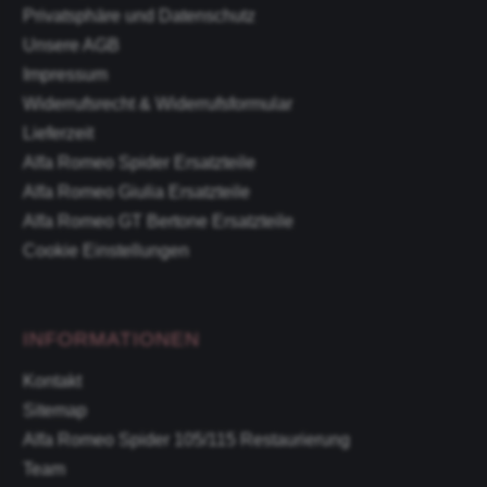
Privatsphäre und Datenschutz
Unsere AGB
Impressum
Widerrufsrecht & Widerrufsformular
Lieferzeit
Alfa Romeo Spider Ersatzteile
Alfa Romeo Giulia Ersatzteile
Alfa Romeo GT Bertone Ersatzteile
Cookie Einstellungen
INFORMATIONEN
Kontakt
Sitemap
Alfa Romeo Spider 105/115 Restaurierung
Team