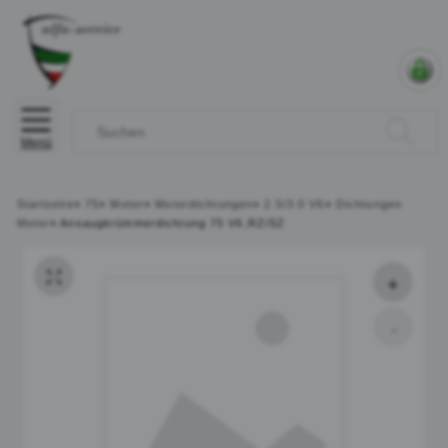
Menü
Startseite
»
75
»
Motor
»
Motordichtungen
»
2.5/3.0 V6
»
Dichtungen
Motor
»
Ansaugkrümmerdichtung 75 V6,RZ/SZ