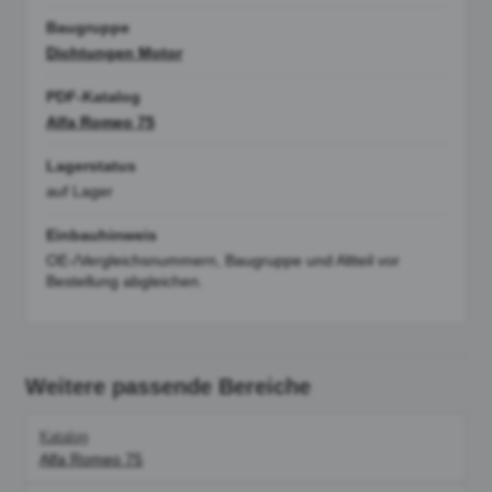
Baugruppe
Dichtungen Motor
PDF-Katalog
Alfa Romeo 75
Lagerstatus
auf Lager
Einbauhinweis
OE-/Vergleichsnummern, Baugruppe und Altteil vor
Bestellung abgleichen.
Weitere passende Bereiche
Katalog
Alfa Romeo 75