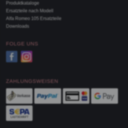
Produktkataloge
Ersatzteile nach Modell
Alfa Romeo 105 Ersatzteile
Downloads
FOLGE UNS
ZAHLUNGSWEISEN