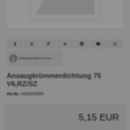
Artikeldatenblatt drucken
Ansaugkrümmerdichtung 75
V6,RZ/SZ
Art.Nr.:
ASKD20800
5,15 EUR