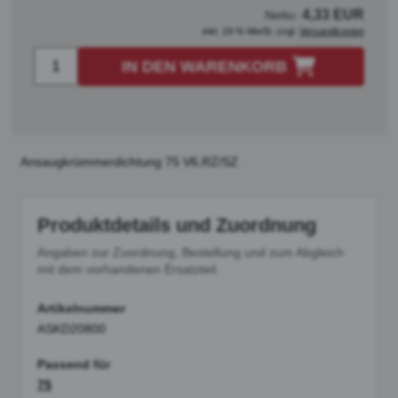
4,33 EUR
Netto:
inkl. 19 % MwSt. zzgl.
Versandkosten
IN DEN WARENKORB
Ansaugkrümmerdichtung 75 V6,RZ/SZ
Produktdetails und Zuordnung
Angaben zur Zuordnung, Bestellung und zum Abgleich
mit dem vorhandenen Ersatzteil.
Artikelnummer
ASKD20800
Passend für
75