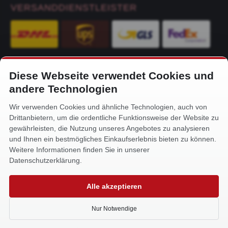
VERSANDDIENSTLEISTER
Diese Webseite verwendet Cookies und
KONTAKT
andere Technologien
Alfa-Service Hurtienne GmbH
Wir verwenden Cookies und ähnliche Technologien, auch von
Siemensstr. 32
Drittanbietern, um die ordentliche Funktionsweise der Website zu
59199 Bönen
gewährleisten, die Nutzung unseres Angebotes zu analysieren
und Ihnen ein bestmögliches Einkaufserlebnis bieten zu können.
+49 (0) 2383 93640
Weitere Informationen finden Sie in unserer
info@alfa-service.com
Datenschutzerklärung.
Whatsapp (no voice calls):
Alle akzeptieren
+49 (0) 1575 3654571
Nur Notwendige