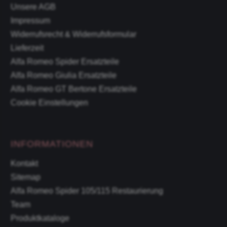
Unsere AGB
Impressum
Widerrufsrecht & Widerrufsformular
Lieferzeit
Alfa Romeo Spider Ersatzteile
Alfa Romeo Giulia Ersatzteile
Alfa Romeo GT Bertone Ersatzteile
Cookie Einstellungen
INFORMATIONEN
Kontakt
Sitemap
Alfa Romeo Spider 105/115 Restaurierung
Team
Produktkataloge