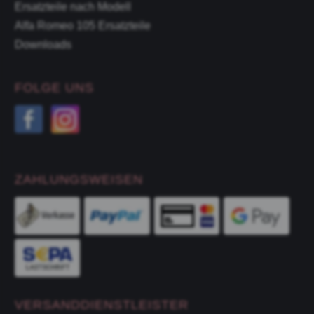
Ersatzteile nach Modell
Alfa Romeo 105 Ersatzteile
Downloads
FOLGE UNS
ZAHLUNGSWEISEN
VERSANDDIENSTLEISTER