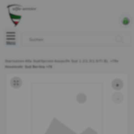
Menü
Startseite
»
Alfa Sud/Sprint
»
Auspuff
»
Sud 1.2/1.3/1.5/TI Bj. >79
»
Hosenrohr Sud Berlina >76