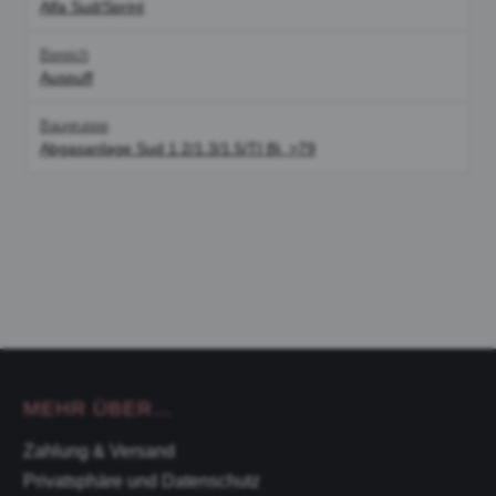
Alfa Sud/Sprint
Bereich
Auspuff
Baugruppe
Abgasanlage Sud 1.2/1.3/1.5/TI Bj. >79
MEHR ÜBER...
Zahlung & Versand
Privatsphäre und Datenschutz