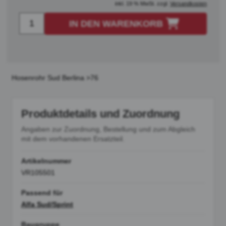
inkl. 19 % MwSt. zzgl.
Versandkosten
IN DEN WARENKORB
Hosenrohr Sud Berlina >76
Produktdetails und Zuordnung
Angaben zur Zuordnung, Bestellung und zum Abgleich
mit dem vorhandenen Ersatzteil.
Artikelnummer
VR105501
Passend für
Alfa Sud/Sprint
Baugruppe