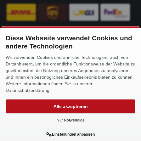
Diese Webseite verwendet Cookies und
KONTAKT
andere Technologien
Alfa-Service Hurtienne GmbH
Wir verwenden Cookies und ähnliche Technologien, auch von
Siemensstr. 32
Drittanbietern, um die ordentliche Funktionsweise der Website zu
59199 Bönen
gewährleisten, die Nutzung unseres Angebotes zu analysieren
und Ihnen ein bestmögliches Einkaufserlebnis bieten zu können.
+49 (0) 2383 93640
Weitere Informationen finden Sie in unserer
info@alfa-service.com
Datenschutzerklärung.
Whatsapp (no voice calls):
Alle akzeptieren
+49 (0) 1575 3654571
Nur Notwendige
Einstellungen anpassen