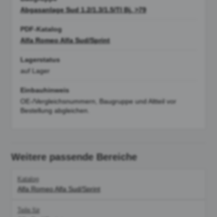
Abgasanlage Sud 1.2/1.3/1.5/TI Bj. >79
PDF-Katalog
Alfa Romeo Alfa Sud/Sprint
Lagerstatus
auf Lager
Einbauhinweis
OE-/Vergleichsnummern, Baugruppe und Altteil vor
Bestellung abgleichen.
Weitere passende Bereiche
Katalog
Alfa Romeo Alfa Sud/Sprint
Teile für