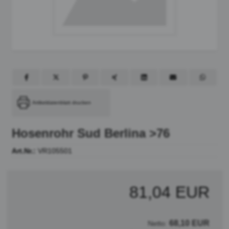
Artikeldatenblatt drucken
Hosenrohr Sud Berlina >76
Art.Nr.:
VR105501
81,04 EUR
68,10 EUR
Netto: