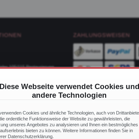
TIONEN
ZAHLUNGSWEISEN
ider 105/115 Restaurierung
Diese Webseite verwendet Cookies un
ge
andere Technologien
VERSANDDIENSTLEIS
ch Modell
 Ersatzteile
verwenden Cookies und ähnliche Technologien, auch von Drittanbiete
ie ordentliche Funktionsweise der Website zu gewährleisten, die
ung unseres Angebotes zu analysieren und Ihnen ein bestmögliches
aufserlebnis bieten zu können. Weitere Informationen finden Sie in
NS
rer Datenschutzerklärung.