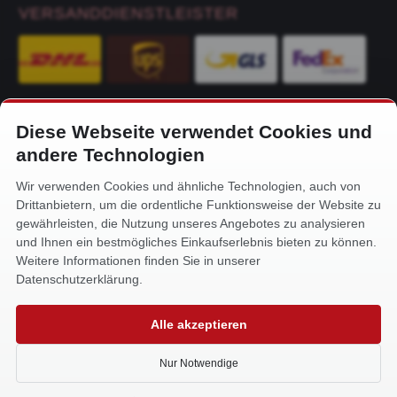
VERSANDDIENSTLEISTER
Diese Webseite verwendet Cookies und
KONTAKT
andere Technologien
Alfa-Service Hurtienne GmbH
Wir verwenden Cookies und ähnliche Technologien, auch von
Siemensstr. 32
Drittanbietern, um die ordentliche Funktionsweise der Website zu
59199 Bönen
gewährleisten, die Nutzung unseres Angebotes zu analysieren
und Ihnen ein bestmögliches Einkaufserlebnis bieten zu können.
+49 (0) 2383 93640
Weitere Informationen finden Sie in unserer
info@alfa-service.com
Datenschutzerklärung.
Whatsapp (no voice calls):
Alle akzeptieren
+49 (0) 1575 3654571
Nur Notwendige