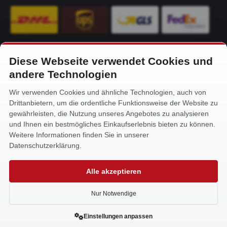
Diese Webseite verwendet Cookies und
KONTAKT
andere Technologien
Alfa-Service Hurtienne GmbH
Wir verwenden Cookies und ähnliche Technologien, auch von
Siemensstr. 32
Drittanbietern, um die ordentliche Funktionsweise der Website zu
59199 Bönen
gewährleisten, die Nutzung unseres Angebotes zu analysieren
und Ihnen ein bestmögliches Einkaufserlebnis bieten zu können.
+49 (0) 2383 93640
Weitere Informationen finden Sie in unserer
info@alfa-service.com
Datenschutzerklärung.
Whatsapp (no voice calls):
Alle akzeptieren
+49 (0) 1575 3654571
Nur Notwendige
Einstellungen anpassen