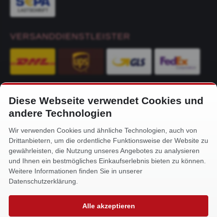
VERSANDDIENSTLEISTER
Diese Webseite verwendet Cookies und
KONTAKT
andere Technologien
Alfa-Service Hurtienne GmbH
Wir verwenden Cookies und ähnliche Technologien, auch von
Siemensstr. 32
Drittanbietern, um die ordentliche Funktionsweise der Website zu
59199 Bönen
gewährleisten, die Nutzung unseres Angebotes zu analysieren
und Ihnen ein bestmögliches Einkaufserlebnis bieten zu können.
+49 (0) 2383 93640
Weitere Informationen finden Sie in unserer
info@alfa-service.com
Datenschutzerklärung.
Whatsapp (no voice calls):
Alle akzeptieren
+49 (0) 1575 3654571