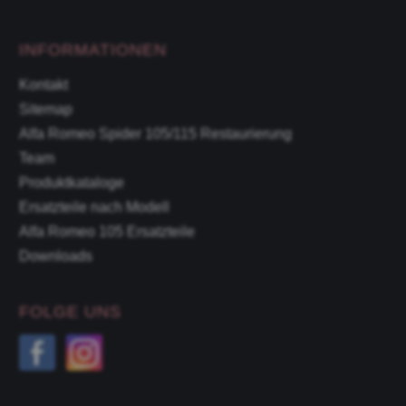
INFORMATIONEN
Kontakt
Sitemap
Alfa Romeo Spider 105/115 Restaurierung
Team
Produktkataloge
Ersatzteile nach Modell
Alfa Romeo 105 Ersatzteile
Downloads
FOLGE UNS