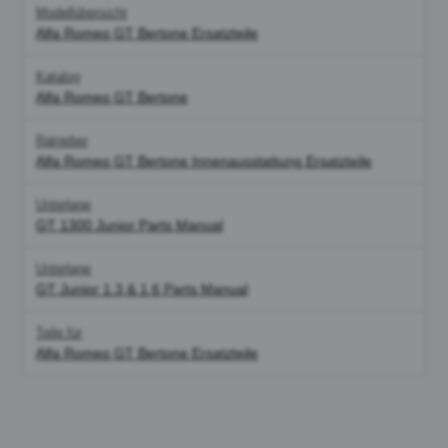
Modellübersicht
Alfa Romeo GT Bertone Ersatzteile
Katalog
Alfa Romeo GT Bertone
Ratgeber
Alfa Romeo GT Bertone Innenausstattung Ersatzteile
Unterlage
GT 1300 Junior Parts Manual
Unterlage
GT Junior 1.3 & 1.6 Parts Manual
Teile für
Alfa Romeo GT Bertone Ersatzteile