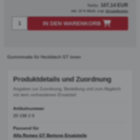
107,14 EUR
Netto:
inkl. 19 % MwSt. zzgl.
Versandkosten
IN DEN WARENKORB
Gummimatte für Heckblech GT innen
Produktdetails und Zuordnung
Angaben zur Zuordnung, Bestellung und zum Abgleich
mit dem vorhandenen Ersatzteil.
Artikelnummer
20 198 2 0
Passend für
Alfa Romeo GT Bertone Ersatzteile