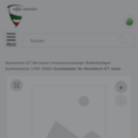
Menü
Startseite
»
GT Bertone
»
Innenausstattung
»
Bodenbeläge
»
Gummimatten 1750-2000
»
Gummimatte für Heckblech GT innen