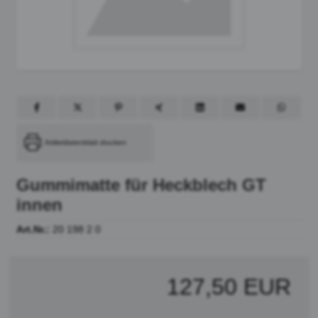
Artikeldatenblatt drucken
Gummimatte für Heckblech GT
innen
Art.Nr.:
20 198 2 0
127,50 EUR