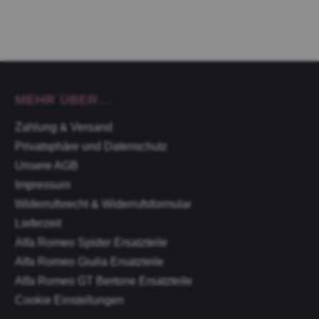
MEHR ÜBER...
Zahlung & Versand
Privatsphäre und Datenschutz
Unsere AGB
Impressum
Widerrufsrecht & Widerrufsformular
Lieferzeit
Alfa Romeo Spider Ersatzteile
Alfa Romeo Giulia Ersatzteile
Alfa Romeo GT Bertone Ersatzteile
Cookie Einstellungen