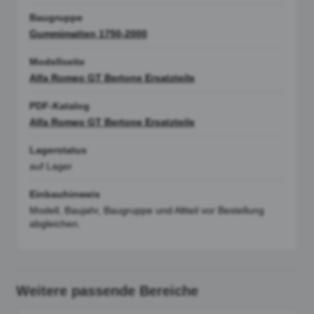
Baugruppe
Gummimatten 1750-2000
Modellseite
Alfa Romeo GT Bertone Ersatzteile
PDF-Katalog
Alfa Romeo GT Bertone Ersatzteile
Lagerstatus
auf Lager
Einbauhinweis
Modell, Baujahr, Baugruppe und Altteil vor Bestellung
abgleichen.
Weitere passende Bereiche