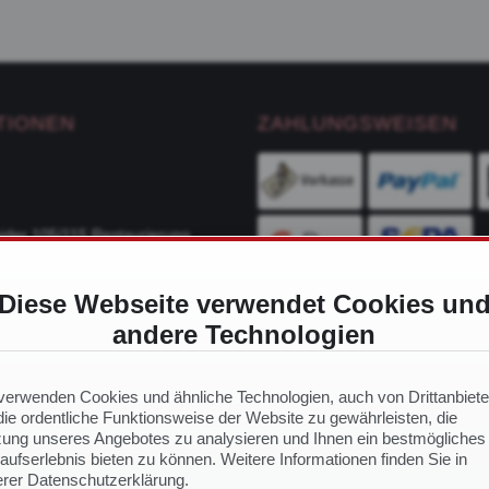
TIONEN
ZAHLUNGSWEISEN
ider 105/115 Restaurierung
Diese Webseite verwendet Cookies un
ge
andere Technologien
VERSANDDIENSTLEIS
ch Modell
 Ersatzteile
verwenden Cookies und ähnliche Technologien, auch von Drittanbiete
ie ordentliche Funktionsweise der Website zu gewährleisten, die
ung unseres Angebotes zu analysieren und Ihnen ein bestmögliches
aufserlebnis bieten zu können. Weitere Informationen finden Sie in
NS
rer Datenschutzerklärung.