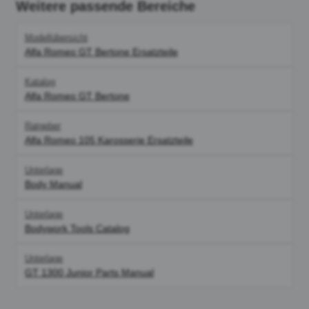
Weitere passende Bereiche
Modellübersicht
Alfa Romeo GT Bertone Ersatzteile
Katalog
Alfa Romeo GT Bertone
Ratgeber
Alfa Romeo 105 Karosserie Ersatzteile
Unterlage
Body Manual
Unterlage
Bodywork Tools Catalog
Unterlage
GT 1300 Junior Parts Manual