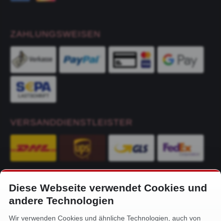
ZAHLUNGSWEISEN
VERSANDDIENSTLEISTER
Diese Webseite verwendet Cookies und
KONTAKT
andere Technologien
Alfa-Service Hurtienne GmbH
Wir verwenden Cookies und ähnliche Technologien, auch von
Siemensstr. 32