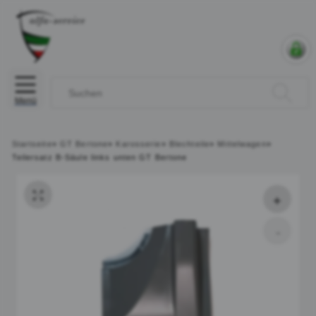
Menü
Startseite
»
GT Bertone
»
Karosserie
»
Blechteile
»
Mittelwagen
»
Teilersatz B-Säule links unten GT Bertone