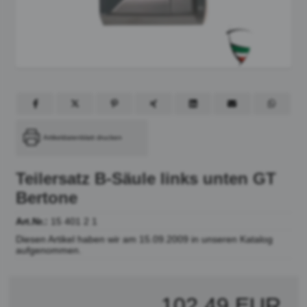
Artikeldatenblatt drucken
Teilersatz B-Säule links unten GT
Bertone
Art.Nr.:
15 401 2 1
Diesen Artikel haben wir am 15.09.2009 in unseren Katalog
aufgenommen.
102,49 EUR