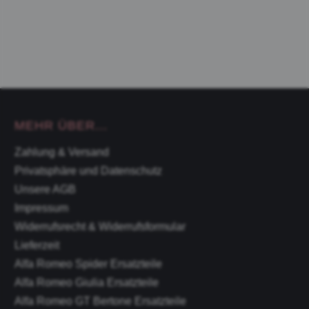
MEHR ÜBER...
Zahlung & Versand
Privatsphäre und Datenschutz
Unsere AGB
Impressum
Widerrufsrecht & Widerrufsformular
Lieferzeit
Alfa Romeo Spider Ersatzteile
Alfa Romeo Giulia Ersatzteile
Alfa Romeo GT Bertone Ersatzteile