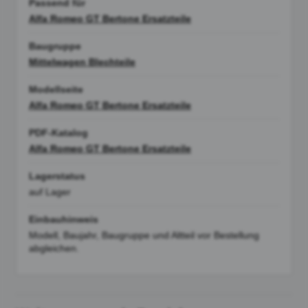
Passend für
Alfa Romeo GT Bertone Ersatzteile
Baugruppe
Mittelwagen Blechteile
Modellseite
Alfa Romeo GT Bertone Ersatzteile
PDF-Katalog
Alfa Romeo GT Bertone Ersatzteile
Lagerstatus
auf Lager
Einbauhinweis
Modell, Baujahr, Baugruppe und Altteil vor Bestellung
abgleichen.