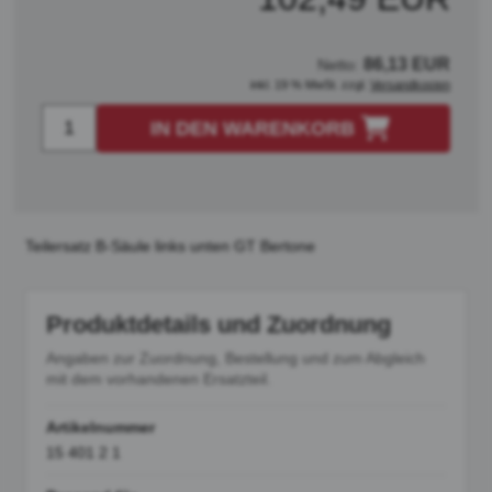
86,13 EUR
Netto:
inkl. 19 % MwSt. zzgl.
Versandkosten
IN DEN WARENKORB
Teilersatz B-Säule links unten GT Bertone
Produktdetails und Zuordnung
Angaben zur Zuordnung, Bestellung und zum Abgleich
mit dem vorhandenen Ersatzteil.
Artikelnummer
15 401 2 1