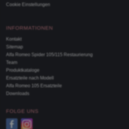
Cookie Einstellungen
INFORMATIONEN
Kontakt
Sitemap
Alfa Romeo Spider 105/115 Restaurierung
Team
Produktkataloge
Ersatzteile nach Modell
Alfa Romeo 105 Ersatzteile
Downloads
FOLGE UNS