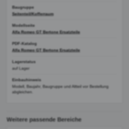
Baugruppe
Seitenteil/Kofferraum
Modellseite
Alfa Romeo GT Bertone Ersatzteile
PDF-Katalog
Alfa Romeo GT Bertone Ersatzteile
Lagerstatus
auf Lager
Einbauhinweis
Modell, Baujahr, Baugruppe und Altteil vor Bestellung
abgleichen.
Weitere passende Bereiche