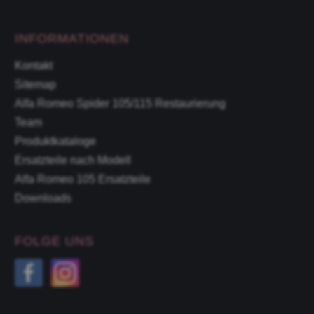
INFORMATIONEN
Kontakt
Sitemap
Alfa Romeo Spider 105/115 Restaurierung
Team
Produktkataloge
Ersatzteile nach Modell
Alfa Romeo 105 Ersatzteile
Downloads
FOLGE UNS