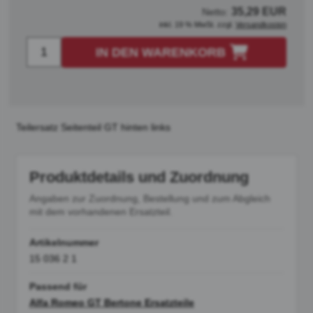
35,29 EUR
Netto:
inkl. 19 % MwSt. zzgl.
Versandkosten
IN DEN WARENKORB
Teilersatz Seitenteil GT hinten links
Produktdetails und Zuordnung
Angaben zur Zuordnung, Bestellung und zum Abgleich
mit dem vorhandenen Ersatzteil.
Artikelnummer
15 036 2 1
Passend für
Alfa Romeo GT Bertone Ersatzteile