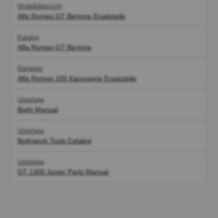
Modellübersicht
Alfa Romeo GT Bertone Ersatzteile
Katalog
Alfa Romeo GT Bertone
Ratgeber
Alfa Romeo 105 Karosserie Ersatzteile
Unterlage
Body Manual
Unterlage
Bodywork Tools Catalog
Unterlage
GT 1300 Junior Parts Manual