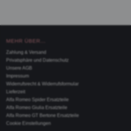
MEHR ÜBER...
Zahlung & Versand
Privatsphäre und Datenschutz
Unsere AGB
Impressum
Widerrufsrecht & Widerrufsformular
Lieferzeit
Alfa Romeo Spider Ersatzteile
Alfa Romeo Giulia Ersatzteile
Alfa Romeo GT Bertone Ersatzteile
Cookie Einstellungen