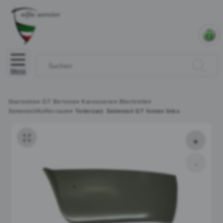
Menü
Startseite
»
GT Bertone
»
Karosserie
»
Blechteile
»
Seitenteil/Kofferraum
»
Teilersatz Seitenteil GT hinten links