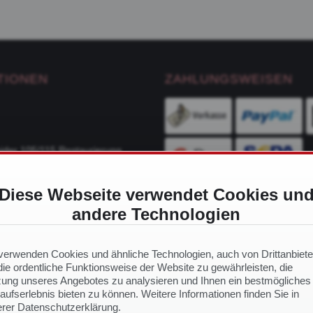
TIONEN
ZAHLUNGSWEISEN
ider 105/115 Restaurierung
Diese Webseite verwendet Cookies un
ge
andere Technologien
VERSANDDIENSTLEIS
ch Modell
 Ersatzteile
verwenden Cookies und ähnliche Technologien, auch von Drittanbiete
ie ordentliche Funktionsweise der Website zu gewährleisten, die
ung unseres Angebotes zu analysieren und Ihnen ein bestmögliches
aufserlebnis bieten zu können. Weitere Informationen finden Sie in
NS
rer Datenschutzerklärung.