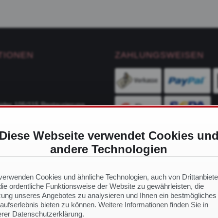
TIONEN
ZAHLUNGSWEISEN
ider 105/115 Restaurierung
Diese Webseite verwendet Cookies un
ge
andere Technologien
VERSANDDIENSTLEIS
ch Modell
 Ersatzteile
verwenden Cookies und ähnliche Technologien, auch von Drittanbiete
ie ordentliche Funktionsweise der Website zu gewährleisten, die
ung unseres Angebotes zu analysieren und Ihnen ein bestmögliches
aufserlebnis bieten zu können. Weitere Informationen finden Sie in
NS
rer Datenschutzerklärung.