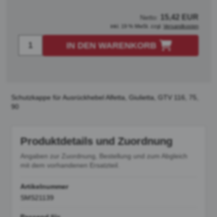
15,42 EUR
Netto:
inkl. 19 % MwSt. zzgl.
Versandkosten
IN DEN WARENKORB
Schutzkappe für Ausrückhebel Alfetta, Giulietta, GTV 116, 75,
90
Produktdetails und Zuordnung
Angaben zur Zuordnung, Bestellung und zum Abgleich
mit dem vorhandenen Ersatzteil.
Artikelnummer
SMS21139