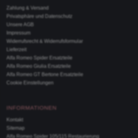
Zahlung & Versand
Privatsphäre und Datenschutz
Unsere AGB
Impressum
Widerrufsrecht & Widerrufsformular
Lieferzeit
Alfa Romeo Spider Ersatzteile
Alfa Romeo Giulia Ersatzteile
Alfa Romeo GT Bertone Ersatzteile
Cookie Einstellungen
INFORMATIONEN
Kontakt
Sitemap
Alfa Romeo Spider 105/115 Restaurierung