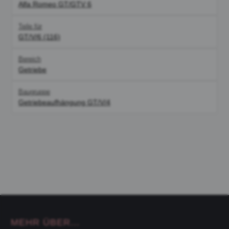
Alfa Romeo GT/GTV 6
Teile für
GT/V/6 (116)
Bereich
Getriebe
Baugruppe
Getriebeaufhängung GT/V/4
MEHR ÜBER...