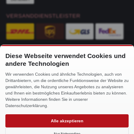
VERSANDDIENSTLEISTER
Diese Webseite verwendet Cookies und
KONTAKT
andere Technologien
Alfa-Service Hurtienne GmbH
Wir verwenden Cookies und ähnliche Technologien, auch von
Siemensstr. 32
Drittanbietern, um die ordentliche Funktionsweise der Website zu
59199 Bönen
gewährleisten, die Nutzung unseres Angebotes zu analysieren
und Ihnen ein bestmögliches Einkaufserlebnis bieten zu können.
+49 (0) 2383 93640
Weitere Informationen finden Sie in unserer
info@alfa-service.com
Datenschutzerklärung.
Whatsapp (no voice calls):
Alle akzeptieren
+49 (0) 1575 3654571