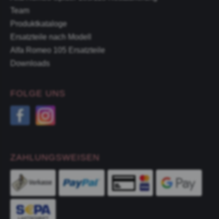
Team
Produktkataloge
Ersatzteile nach Modell
Alfa Romeo 105 Ersatzteile
Downloads
FOLGE UNS
ZAHLUNGSWEISEN