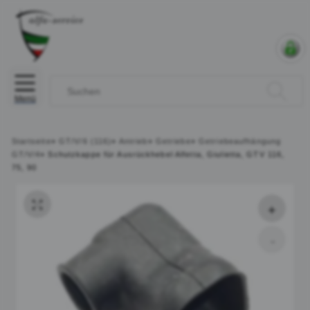
Menü
Startseite
»
GT/V/6 (116)
»
Antrieb
»
Getriebe
»
Getriebeaufhängung
GT/V/4
»
Schutzkappe für Ausrückhebel Alfetta, Giulietta, GTV 116,
75, 90