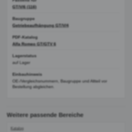
Passend für
GT/V/6 (116)
Baugruppe
Getriebeaufhängung GT/V/4
PDF-Katalog
Alfa Romeo GT/GTV 6
Lagerstatus
auf Lager
Einbauhinweis
OE-/Vergleichsnummern, Baugruppe und Altteil vor
Bestellung abgleichen.
Weitere passende Bereiche
Katalog