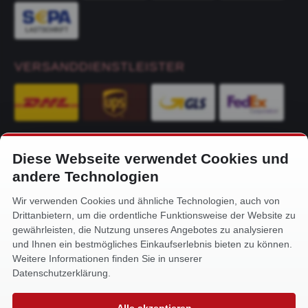
VERSANDDIENSTLEISTER
Diese Webseite verwendet Cookies und
KONTAKT
andere Technologien
Alfa-Service Hurtienne GmbH
Wir verwenden Cookies und ähnliche Technologien, auch von
Siemensstr. 32
Drittanbietern, um die ordentliche Funktionsweise der Website zu
59199 Bönen
gewährleisten, die Nutzung unseres Angebotes zu analysieren
und Ihnen ein bestmögliches Einkaufserlebnis bieten zu können.
+49 (0) 2383 93640
Weitere Informationen finden Sie in unserer
info@alfa-service.com
Datenschutzerklärung.
Whatsapp (no voice calls):