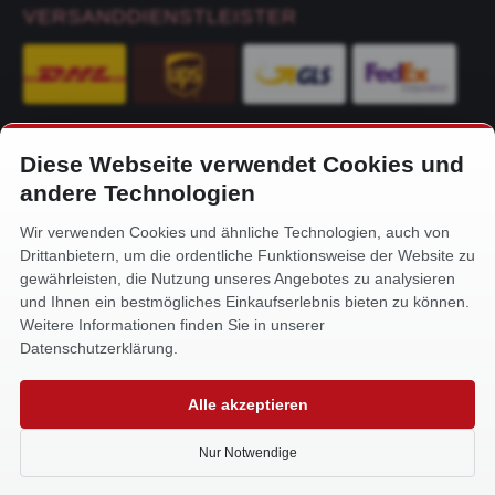
VERSANDDIENSTLEISTER
Diese Webseite verwendet Cookies und
KONTAKT
andere Technologien
Alfa-Service Hurtienne GmbH
Wir verwenden Cookies und ähnliche Technologien, auch von
Siemensstr. 32
Drittanbietern, um die ordentliche Funktionsweise der Website zu
59199 Bönen
gewährleisten, die Nutzung unseres Angebotes zu analysieren
und Ihnen ein bestmögliches Einkaufserlebnis bieten zu können.
+49 (0) 2383 93640
Weitere Informationen finden Sie in unserer
info@alfa-service.com
Datenschutzerklärung.
Whatsapp (no voice calls):
Alle akzeptieren
+49 (0) 1575 3654571
Nur Notwendige