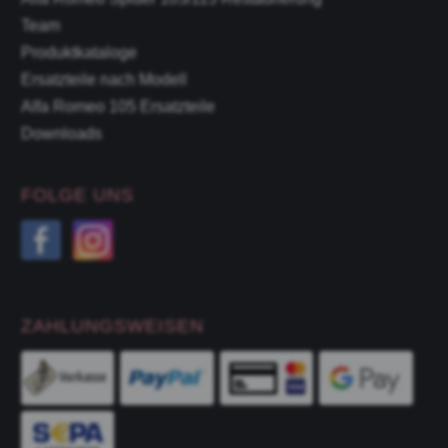
Team
Produktkataloge
Ersatzteile nach Modell
Alfa Romeo 105 Ersatzteile
Downloads
FOLGE UNS
ZAHLUNGSWEISEN