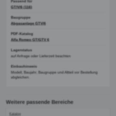
Passend für
GT/V/6 (116)
Baugruppe
Abgasanlage GTV/6
PDF-Katalog
Alfa Romeo GT/GTV 6
Lagerstatus
auf Anfrage oder Lieferzeit beachten
Einbauhinweis
Modell, Baujahr, Baugruppe und Altteil vor Bestellung
abgleichen.
Weitere passende Bereiche
Katalog