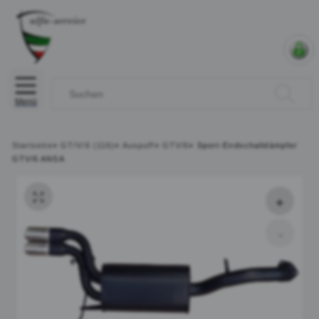
Menü
Startseite
»
GT/V/6 (116)
»
Auspuff
»
GTV/6
»
Sport-Endschalldämpfer
GTV/6 ANSA