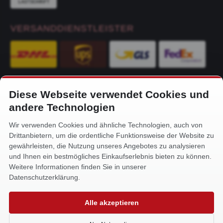
VERSANDDIENSTLEISTER
Diese Webseite verwendet Cookies und
KONTAKT
andere Technologien
Alfa-Service Hurtienne GmbH
Wir verwenden Cookies und ähnliche Technologien, auch von
Siemensstr. 32
Drittanbietern, um die ordentliche Funktionsweise der Website zu
59199 Bönen
gewährleisten, die Nutzung unseres Angebotes zu analysieren
und Ihnen ein bestmögliches Einkaufserlebnis bieten zu können.
+49 (0) 2383 93640
Weitere Informationen finden Sie in unserer
info@alfa-service.com
Datenschutzerklärung.
Whatsapp (no voice calls):
Alle akzeptieren
+49 (0) 1575 3654571