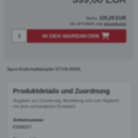
335,29 EUR
Netto:
inkl. 19 % MwSt. zzgl.
Versandkosten
IN DEN WARENKORB
Sport-Endschalldämpfer GTV/6 ANSA
Produktdetails und Zuordnung
Angaben zur Zuordnung, Bestellung und zum Abgleich
mit dem vorhandenen Ersatzteil.
Artikelnummer
ESD9227