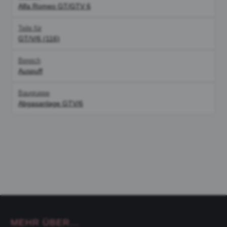
Alfa Romeo GT/GTV 6
Teile für
GT/V/6 (116)
Bereich
Auspuff
Baugruppe
Abgasanlage GTV/6
MEHR ÜBER...