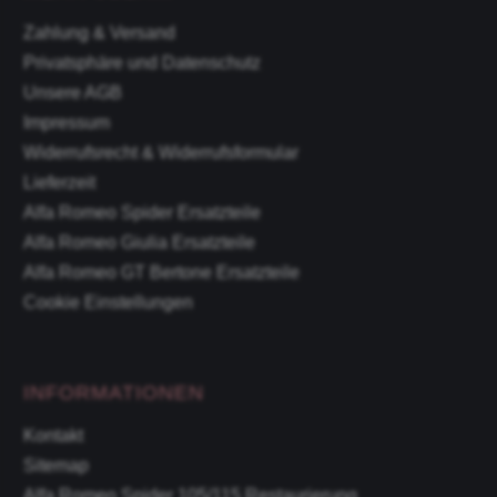
Zahlung & Versand
Privatsphäre und Datenschutz
Unsere AGB
Impressum
Widerrufsrecht & Widerrufsformular
Lieferzeit
Alfa Romeo Spider Ersatzteile
Alfa Romeo Giulia Ersatzteile
Alfa Romeo GT Bertone Ersatzteile
Cookie Einstellungen
INFORMATIONEN
Kontakt
Sitemap
Alfa Romeo Spider 105/115 Restaurierung