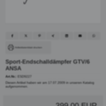
Artikeldatenblatt drucken
Sport-Endschalldämpfer GTV/6
ANSA
Art.Nr.:
ESD9227
Diesen Artikel haben wir am 17.07.2009 in unseren Katalog
aufgenommen.
399,00 EUR