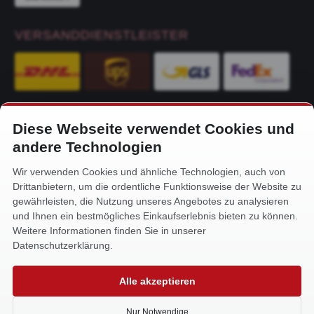
VERSANDDIENSTLEISTER
Diese Webseite verwendet Cookies und
KONTAKT
andere Technologien
Alfa-Service Hurtienne GmbH
Wir verwenden Cookies und ähnliche Technologien, auch von
Siemensstr. 32
Drittanbietern, um die ordentliche Funktionsweise der Website zu
59199 Bönen
gewährleisten, die Nutzung unseres Angebotes zu analysieren
und Ihnen ein bestmögliches Einkaufserlebnis bieten zu können.
+49 (0) 2383 93640
Weitere Informationen finden Sie in unserer
info@alfa-service.com
Datenschutzerklärung.
Whatsapp (no voice calls):
Alle akzeptieren
+49 (0) 1575 3654571
Nur Notwendige