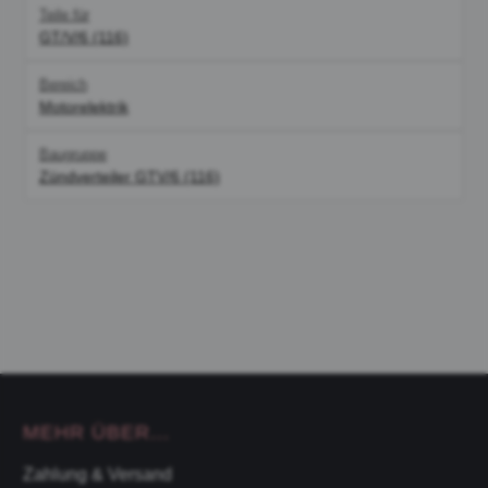
Teile für
GT/V/6 (116)
Bereich
Motorelektrik
Baugruppe
Zündverteiler GTV/6 (116)
MEHR ÜBER...
Zahlung & Versand