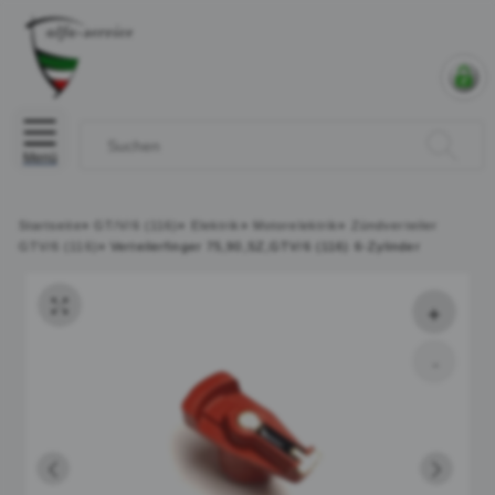
Menü
Startseite
»
GT/V/6 (116)
»
Elektrik
»
Motorelektrik
»
Zündverteiler
GTV/6 (116)
»
Verteilerfinger 75,90,SZ,GTV/6 (116) 6-Zylinder