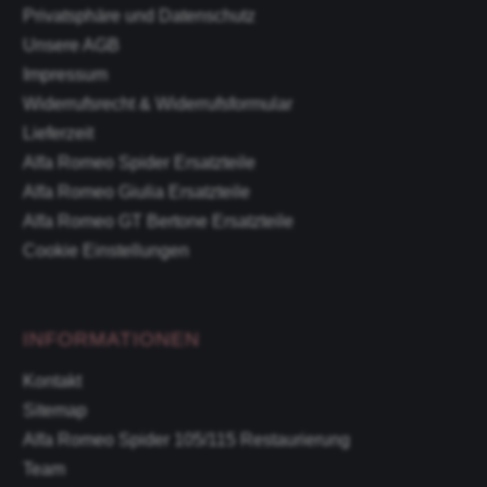
Privatsphäre und Datenschutz
Unsere AGB
Impressum
Widerrufsrecht & Widerrufsformular
Lieferzeit
Alfa Romeo Spider Ersatzteile
Alfa Romeo Giulia Ersatzteile
Alfa Romeo GT Bertone Ersatzteile
Cookie Einstellungen
INFORMATIONEN
Kontakt
Sitemap
Alfa Romeo Spider 105/115 Restaurierung
Team