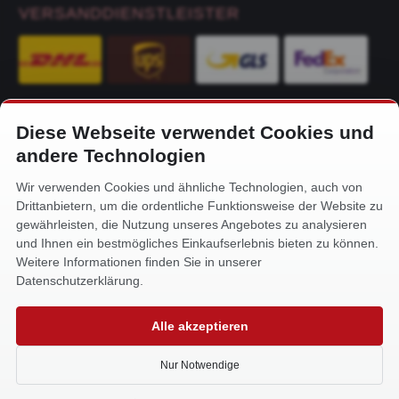
VERSANDDIENSTLEISTER
Diese Webseite verwendet Cookies und
KONTAKT
andere Technologien
Alfa-Service Hurtienne GmbH
Wir verwenden Cookies und ähnliche Technologien, auch von
Siemensstr. 32
Drittanbietern, um die ordentliche Funktionsweise der Website zu
59199 Bönen
gewährleisten, die Nutzung unseres Angebotes zu analysieren
und Ihnen ein bestmögliches Einkaufserlebnis bieten zu können.
+49 (0) 2383 93640
Weitere Informationen finden Sie in unserer
info@alfa-service.com
Datenschutzerklärung.
Whatsapp (no voice calls):
Alle akzeptieren
+49 (0) 1575 3654571
Nur Notwendige