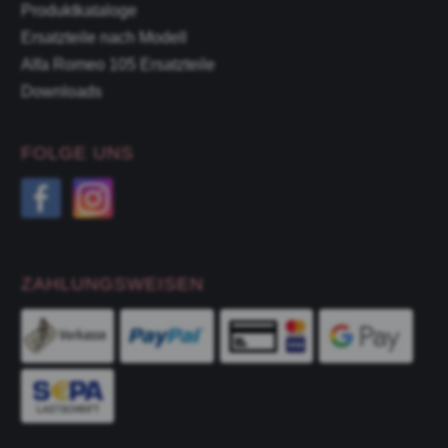
Produktkataloge
Ersatzteile nach Modell
Alfa Romeo 105 Ersatzteile
Downloads
FOLGE UNS
ZAHLUNGSWEISEN