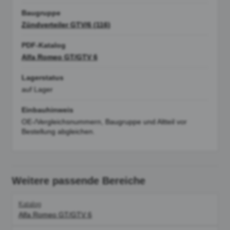
Baugruppe
Zündverteiler GTV/6 (116)
PDF-Katalog
Alfa Romeo GT/GTV 6
Lagerstatus
auf Lager
Einbauhinweis
OE-/Vergleichsnummern, Baugruppe und Altteil vor
Bestellung abgleichen.
Weitere passende Bereiche
Katalog
Alfa Romeo GT/GTV 6