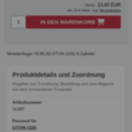
13,45 EUR
Netto:
inkl. 19 % MwSt. zzgl.
Versandkosten
IN DEN WARENKORB
Verteilerfinger 75,90,SZ,GTV/6 (116) 6-Zylinder
Produktdetails und Zuordnung
Angaben zur Zuordnung, Bestellung und zum Abgleich
mit dem vorhandenen Ersatzteil.
Artikelnummer
VL087
Passend für
GT/V/6 (116)