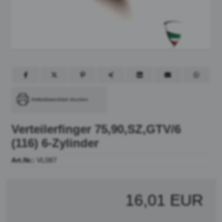
Artikeldatenblatt drucken
Verteilerfinger 75,90,SZ,GTV/6
(116) 6-Zylinder
Art.Nr.:
VL087
16,01 EUR