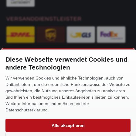
VERSANDDIENSTLEISTER
Diese Webseite verwendet Cookies und
KONTAKT
andere Technologien
Alfa-Service Hurtienne GmbH
Wir verwenden Cookies und ähnliche Technologien, auch von
Siemensstr. 32
Drittanbietern, um die ordentliche Funktionsweise der Website zu
59199 Bönen
gewährleisten, die Nutzung unseres Angebotes zu analysieren
und Ihnen ein bestmögliches Einkaufserlebnis bieten zu können.
+49 (0) 2383 93640
Weitere Informationen finden Sie in unserer
info@alfa-service.com
Datenschutzerklärung.
Whatsapp (no voice calls):
Alle akzeptieren
+49 (0) 1575 3654571