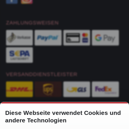
ZAHLUNGSWEISEN
VERSANDDIENSTLEISTER
Diese Webseite verwendet Cookies und
KONTAKT
andere Technologien
Alfa-Service Hurtienne GmbH