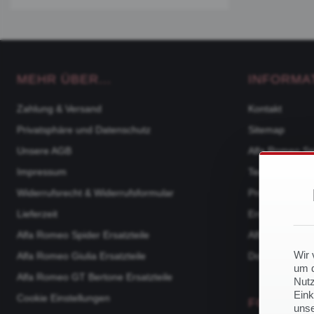
MEHR ÜBER...
INFORMA
Zahlung & Versand
Kontakt
Privatsphäre und Datenschutz
Sitemap
Unsere AGB
Alfa Romeo Sp
Impressum
Team
Widerrufsrecht & Widerrufsformular
Produktkatalo
Lieferzeit
Ersatzteile na
Alfa Romeo Spider Ersatzteile
Alfa Romeo 105
Wir 
Alfa Romeo Giulia Ersatzteile
Downloads
um d
Alfa Romeo GT Bertone Ersatzteile
Nutz
Eink
Cookie Einstellungen
FOLGE U
unse