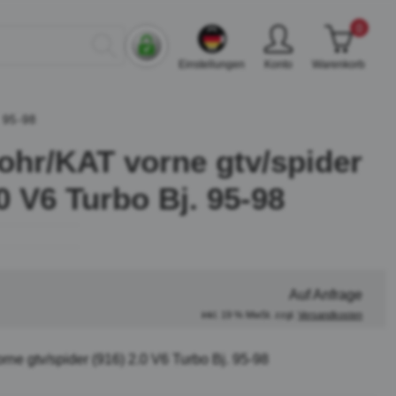
0
Einstellungen
Konto
Warenkorb
 95-98
ohr/KAT vorne gtv/spider
.0 V6 Turbo Bj. 95-98
Auf Anfrage
inkl. 19 % MwSt. zzgl.
Versandkosten
rne gtv/spider (916) 2.0 V6 Turbo Bj. 95-98