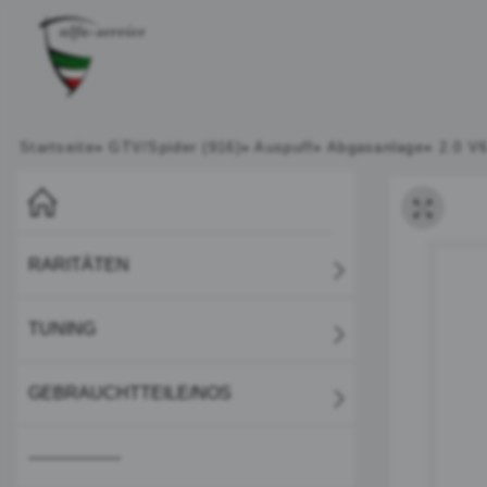
Startseite
»
GTV/Spider (916)
»
Auspuff
»
Abgasanlage
»
2.0 V
RARITÄTEN
TUNING
GEBRAUCHTTEILE/NOS
-----------------