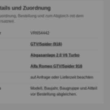
tails und Zuordnung
uordnung, Bestellung und zum Abgleich mit dem
satzteil.
r
VR654442
GTV/Spider (916)
Abgasanlage 2.0 V6 Turbo
Alfa Romeo GTV/Spider 916
auf Anfrage oder Lieferzeit beachten
s
Modell, Baujahr, Baugruppe und Altteil
vor Bestellung abgleichen.