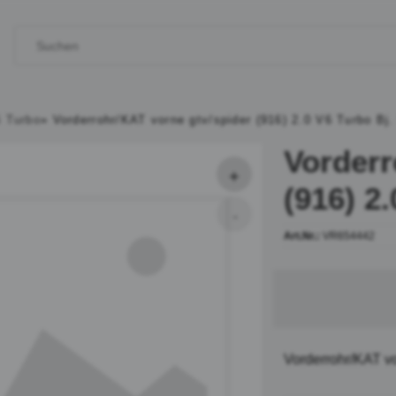
6 Turbo
»
Vorderrohr/KAT vorne gtv/spider (916) 2.0 V6 Turbo Bj.
Vorderr
(916) 2
Art.Nr.:
VR654442
Vorderrohr/KAT vo