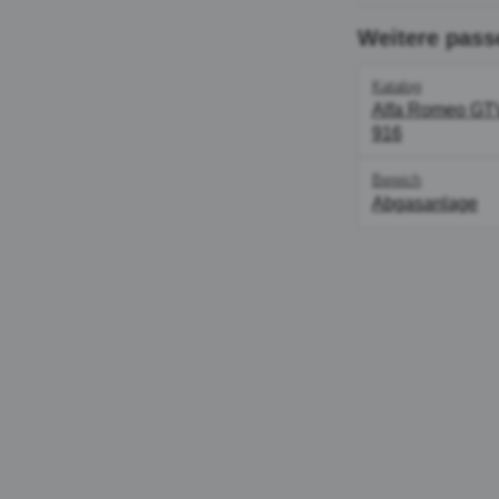
Weitere pass
Katalog
Alfa Romeo GT
916
Bereich
Abgasanlage