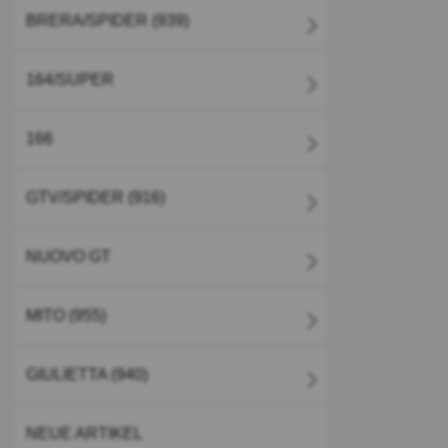
BRERA/SPIDER (939)
164/SUPER
166
GTV/SPIDER (916)
NUOVO GT
MITO (955)
GIULIETTA (940)
NEUE ARTIKEL