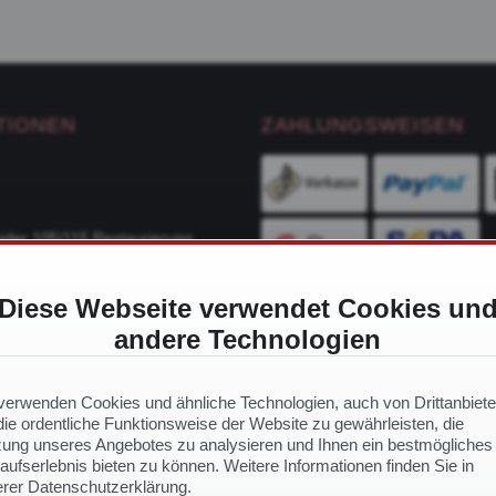
TIONEN
ZAHLUNGSWEISEN
ider 105/115 Restaurierung
Diese Webseite verwendet Cookies un
ge
andere Technologien
VERSANDDIENSTLEIS
ch Modell
 Ersatzteile
verwenden Cookies und ähnliche Technologien, auch von Drittanbiete
ie ordentliche Funktionsweise der Website zu gewährleisten, die
ung unseres Angebotes zu analysieren und Ihnen ein bestmögliches
aufserlebnis bieten zu können. Weitere Informationen finden Sie in
NS
rer Datenschutzerklärung.