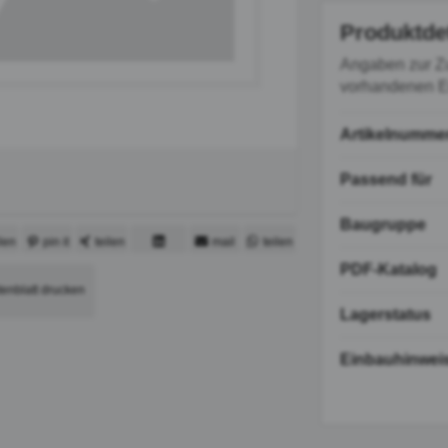
Produktde
Angaben zur Z
vorhandenen Er
Artikelnumme
Passend für
Baugruppe
ilen
pin it
teilen
mail
teilen
PDF-Katalog
mitteilen
tenblatt drucken
Lagerstatus
Einbauhinwei