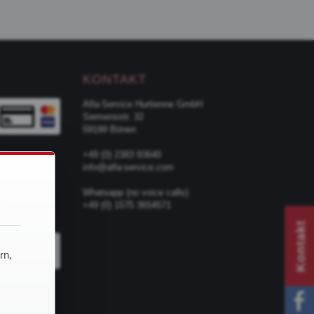
KONTAKT
Alfa-Service Hurtienne GmbH
Siemensstr. 32
59199 Bönen
+49 (0) 2383 93640
info@alfa-service.com
d
Whatsapp (no voice calls):
+49 (0) 1575 3654571
TER
Kontakt
rn,