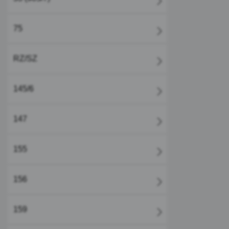
75
RZ/SZ
145/6
147
155
156
159