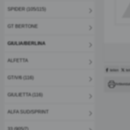
SPIDER (105/115)
GT BERTONE
GIULIA/BERLINA
ALFETTA
teilen
te
GT/V/6 (116)
Artikelda
GIULIETTA (116)
ALFA SUD/SPRINT
33 (905/7)