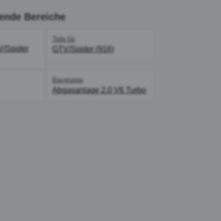
ende Bereiche
Teile für
V/Spider
GTV/Spider (916)
Baugruppe
Abgasanlage 2.0 V6 Turbo