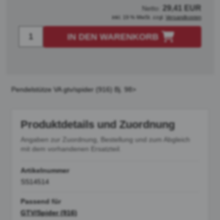
29,41 EUR
Netto:
inkl. 19 % MwSt. zzgl.
Versandkosten
IN DEN WARENKORB
Pendelstütze VA gtv/spider (916) Bj. 98>
Produktdetails und Zuordnung
Angaben zur Zuordnung, Bestellung und zum Abgleich
mit dem vorhandenen Ersatzteil.
Artikelnummer
SS14514
Passend für
GTV/Spider (916)