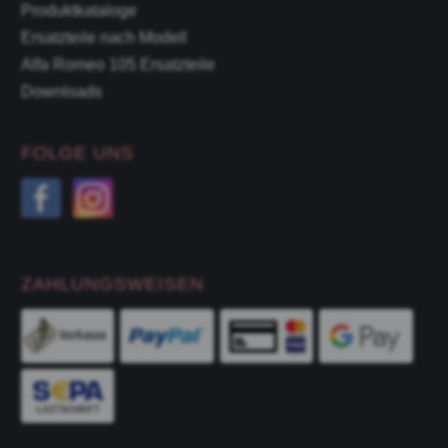
Produktkataloge
Ersatzteile nach Modell
Alfa Romeo 105 Ersatzteile
Downloads
FOLGE UNS
ZAHLUNGSWEISEN