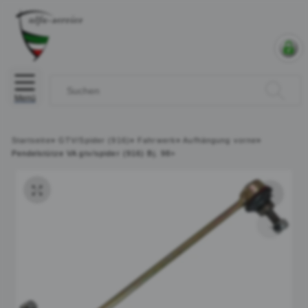
Menü
Startseite
»
GTV/Spider (916)
»
Fahrwerk
»
Aufhängung vorne
»
Pendelstütze VA gtv/spider (916) Bj. 98>