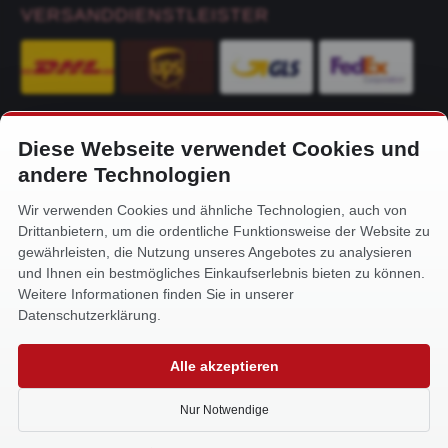
VERSANDDIENSTLEISTER
Diese Webseite verwendet Cookies und
KONTAKT
andere Technologien
Alfa-Service Hurtienne GmbH
Wir verwenden Cookies und ähnliche Technologien, auch von
Siemensstr. 32
Drittanbietern, um die ordentliche Funktionsweise der Website zu
59199 Bönen
gewährleisten, die Nutzung unseres Angebotes zu analysieren
und Ihnen ein bestmögliches Einkaufserlebnis bieten zu können.
+49 (0) 2383 93640
Weitere Informationen finden Sie in unserer
info@alfa-service.com
Datenschutzerklärung.
Whatsapp (no voice calls):
Alle akzeptieren
+49 (0) 1575 3654571
Nur Notwendige