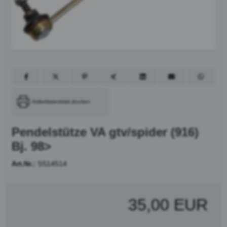
Artikeldatenblatt drucken
Pendelstütze VA gtv/spider (916)
Bj. 98>
Art.Nr.:
SS14514
35,00 EUR