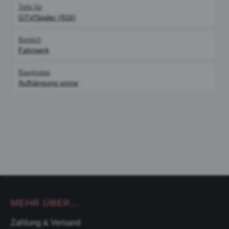
Teile für
GTV/Spider (916)
Bereich
Fahrwerk
Baugruppe
Aufhängung vorne
MEHR ÜBER...
Zahlung & Versand