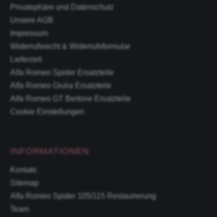
Privatsphäre und Datenschutz
Unsere AGB
Impressum
Widerrufsrecht & Widerrufsformular
Lieferzeit
Alfa Romeo Spider Ersatzteile
Alfa Romeo Giulia Ersatzteile
Alfa Romeo GT Bertone Ersatzteile
Cookie Einstellungen
INFORMATIONEN
Kontakt
Sitemap
Alfa Romeo Spider 105/115 Restaurierung
Team