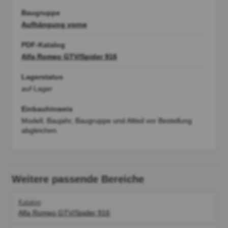
Baugruppe
Aufhängung vorne
PDF-Katalog
Alfa Romeo GTV/Spider 916
Lagerstatus
auf Lager
Einbauhinweis
Modell, Baujahr, Baugruppe und Altteil vor Bestellung
abgleichen.
Weitere passende Bereiche
Katalog
Alfa Romeo GTV/Spider 916