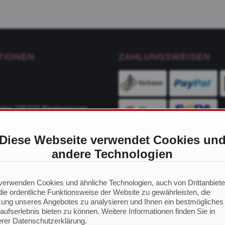
TIONEN
ZAHLUNGSWEISEN
ider 105/115 Restaurierung
Diese Webseite verwendet Cookies un
ge
andere Technologien
VERSANDDIENSTLEIS
ch Modell
 Ersatzteile
verwenden Cookies und ähnliche Technologien, auch von Drittanbiete
ie ordentliche Funktionsweise der Website zu gewährleisten, die
ung unseres Angebotes zu analysieren und Ihnen ein bestmögliches
aufserlebnis bieten zu können. Weitere Informationen finden Sie in
NS
rer Datenschutzerklärung.