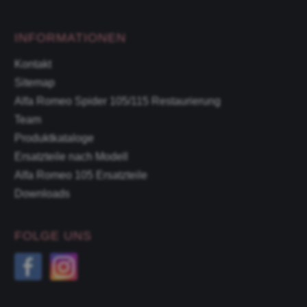
INFORMATIONEN
Kontakt
Sitemap
Alfa Romeo Spider 105/115 Restaurierung
Team
Produktkataloge
Ersatzteile nach Modell
Alfa Romeo 105 Ersatzteile
Downloads
FOLGE UNS