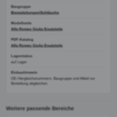
Baugruppe
Bremsleitungen/Schläuche
Modellseite
Alfa Romeo Giulia Ersatzteile
PDF-Katalog
Alfa Romeo Giulia Ersatzteile
Lagerstatus
auf Lager
Einbauhinweis
OE-/Vergleichsnummern, Baugruppe und Altteil vor
Bestellung abgleichen.
Weitere passende Bereiche