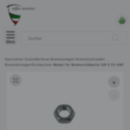
Menü
Startseite
»
Giulia/Berlina
»
Bremsanlage
»
Bremshydraulik
»
Bremsleitungen/Schläuche
»
Mutter für Bremsschläuche 3/8 X 24 UNF