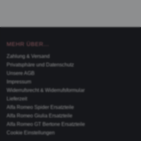
MEHR ÜBER...
Zahlung & Versand
Privatsphäre und Datenschutz
Unsere AGB
Impressum
Widerrufsrecht & Widerrufsformular
Lieferzeit
Alfa Romeo Spider Ersatzteile
Alfa Romeo Giulia Ersatzteile
Alfa Romeo GT Bertone Ersatzteile
Cookie Einstellungen