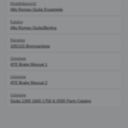
Modellübersicht
Alfa Romeo Giulia Ersatzteile
Katalog
Alfa Romeo Giulia/Berlina
Ratgeber
105/115 Bremsanlage
Unterlage
ATE Brake Manual 1
Unterlage
ATE Brake Manual 2
Unterlage
Giulia 1300 1600 1750 & 2000 Parts Catalog