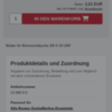
2,01 EUR
Netto:
inkl. 19 % MwSt. zzgl.
Versandkosten
IN DEN WARENKORB
Mutter für Bremsschläuche 3/8 X 24 UNF
Produktdetails und Zuordnung
Angaben zur Zuordnung, Bestellung und zum Abgleich
mit dem vorhandenen Ersatzteil.
Artikelnummer
13 060 0 0
Passend für
Alfa Romeo Giulia/Berlina Ersatzteile