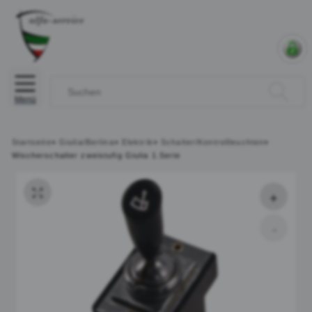
Menü
Startseite
»
Giulia/Berlina
»
Elektrik
»
Schalter/Kontrollleuchten
»
Wischerschalter zweistufig Giulia 1.Serie