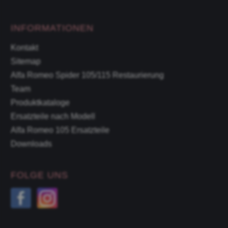
INFORMATIONEN
Kontakt
Sitemap
Alfa Romeo Spider 105/115 Restaurierung
Team
Produktkataloge
Ersatzteile nach Modell
Alfa Romeo 105 Ersatzteile
Downloads
FOLGE UNS