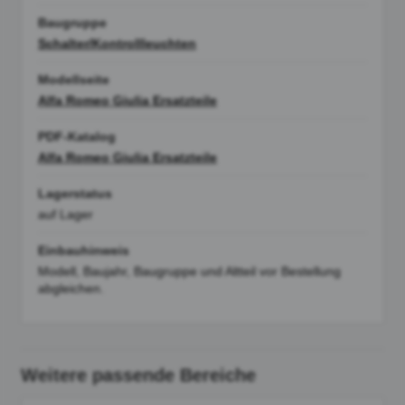
Baugruppe
Schalter/Kontrollleuchten
Modellseite
Alfa Romeo Giulia Ersatzteile
PDF-Katalog
Alfa Romeo Giulia Ersatzteile
Lagerstatus
auf Lager
Einbauhinweis
Modell, Baujahr, Baugruppe und Altteil vor Bestellung
abgleichen.
Weitere passende Bereiche