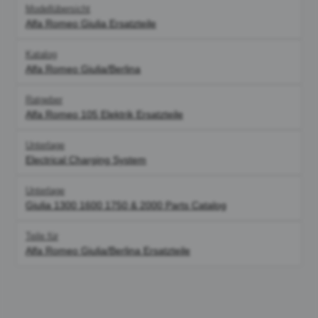
Modellübersicht
Alfa Romeo Giulia Ersatzteile
Katalog
Alfa Romeo Giulia/Berlina
Ratgeber
Alfa Romeo 105 Elektrik Ersatzteile
Unterlage
Electrical Charging System
Unterlage
Giulia 1300 1600 1750 & 2000 Parts Catalog
Teile für
Alfa Romeo Giulia/Berlina Ersatzteile