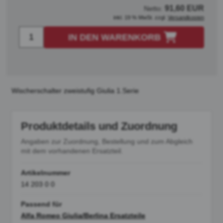
91,60 EUR
Netto:
inkl. 19 % MwSt. zzgl.
Versandkosten
IN DEN WARENKORB
Wischerschalter zweistufig Giulia 1.Serie
Produktdetails und Zuordnung
Angaben zur Zuordnung, Bestellung und zum Abgleich
mit dem vorhandenen Ersatzteil.
Artikelnummer
14 203 0 0
Passend für
Alfa Romeo Giulia/Berlina Ersatzteile