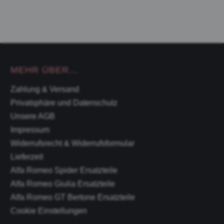
MEHR ÜBER...
Zahlung & Versand
Privatsphäre und Datenschutz
Unsere AGB
Impressum
Widerrufsrecht & Widerrufsformular
Lieferzeit
Alfa Romeo Spider Ersatzteile
Alfa Romeo Giulia Ersatzteile
Alfa Romeo GT Bertone Ersatzteile
Cookie Einstellungen