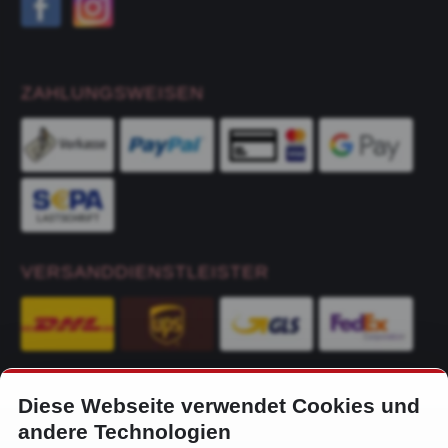
ZAHLUNGSWEISEN
VERSANDDIENSTLEISTER
Diese Webseite verwendet Cookies und
KONTAKT
andere Technologien