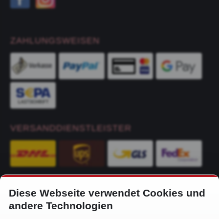
ZAHLUNGSWEISEN
VERSANDDIENSTLEISTER
Diese Webseite verwendet Cookies und
KONTAKT
andere Technologien
Alfa-Service Hurtienne GmbH