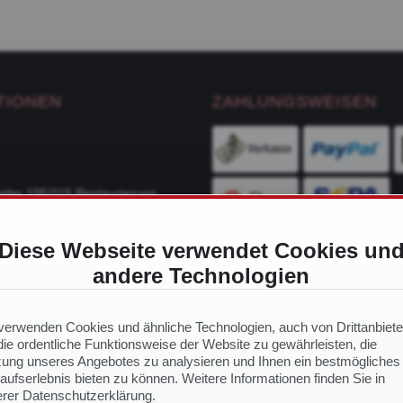
TIONEN
ZAHLUNGSWEISEN
ider 105/115 Restaurierung
Diese Webseite verwendet Cookies un
ge
andere Technologien
VERSANDDIENSTLEIS
ch Modell
 Ersatzteile
verwenden Cookies und ähnliche Technologien, auch von Drittanbiete
ie ordentliche Funktionsweise der Website zu gewährleisten, die
ung unseres Angebotes zu analysieren und Ihnen ein bestmögliches
aufserlebnis bieten zu können. Weitere Informationen finden Sie in
NS
rer Datenschutzerklärung.