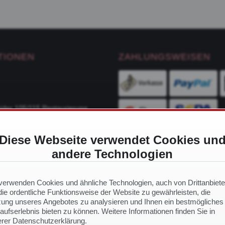
TIONEN
ZAHLUNGSWEISEN
ider 105/115 Restaurierung
Diese Webseite verwendet Cookies un
ge
andere Technologien
VERSANDDIENSTLEIS
ch Modell
 Ersatzteile
verwenden Cookies und ähnliche Technologien, auch von Drittanbiete
ie ordentliche Funktionsweise der Website zu gewährleisten, die
ung unseres Angebotes zu analysieren und Ihnen ein bestmögliches
aufserlebnis bieten zu können. Weitere Informationen finden Sie in
NS
rer Datenschutzerklärung.