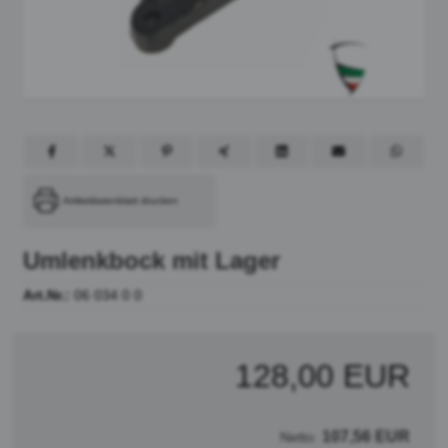
Artikeldatenblatt drucken
Umlenkbock mit Lager
Art.Nr.:
06 034 0 0
128,00 EUR
107,56 EUR
Netto: