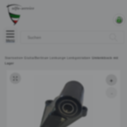
Menü
Startseite
»
Giulia/Berlina
»
Lenkung
»
Lenkgetriebe
»
Umlenkbock mit
Lager