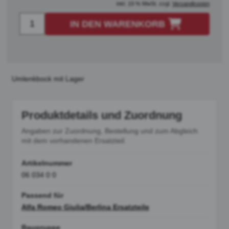
inkl. 19 % MwSt. zzgl.
Versandkosten
IN DEN WARENKORB
Umlenkbock mit Lager
Produktdetails und Zuordnung
Angaben zur Zuordnung, Bestellung und zum Abgleich
mit dem vorhandenen Ersatzteil.
Artikelnummer
06 034 0 0
Passend für
Alfa Romeo Giulia/Berlina Ersatzteile
Baugruppe