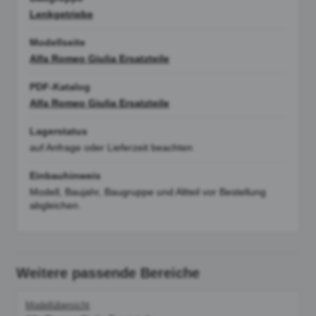
Lenkgetriebe
Modellseite
Alfa Romeo Giulia Ersatzteile
PDF-Katalog
Alfa Romeo Giulia Ersatzteile
Lagerstatus
auf Anfrage oder Lieferzeit beachten
Einbauhinweis
Modell, Baujahr, Baugruppe und Altteil vor Bestellung
abgleichen.
Weitere passende Bereiche
Modellübersicht