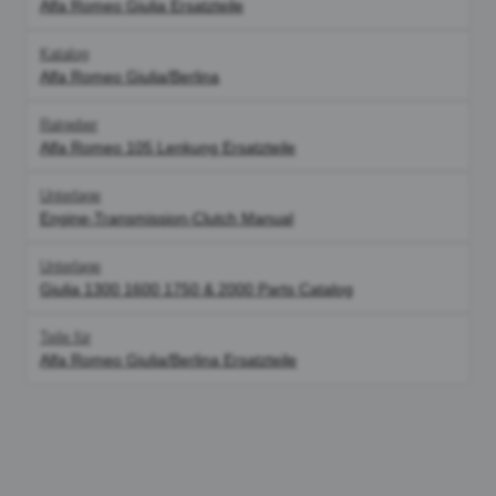
Alfa Romeo Giulia Ersatzteile
Katalog
Alfa Romeo Giulia/Berlina
Ratgeber
Alfa Romeo 105 Lenkung Ersatzteile
Unterlage
Engine-Transmission-Clutch Manual
Unterlage
Giulia 1300 1600 1750 & 2000 Parts Catalog
Teile für
Alfa Romeo Giulia/Berlina Ersatzteile