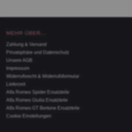
MEHR ÜBER...
Zahlung & Versand
Privatsphäre und Datenschutz
Unsere AGB
Impressum
Widerrufsrecht & Widerrufsformular
Lieferzeit
Alfa Romeo Spider Ersatzteile
Alfa Romeo Giulia Ersatzteile
Alfa Romeo GT Bertone Ersatzteile
Cookie Einstellungen